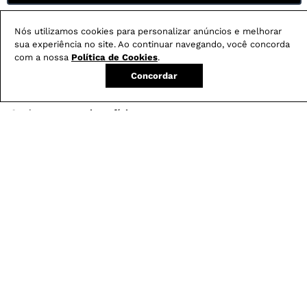
Nós utilizamos cookies para personalizar anúncios e melhorar
sua experiência no site. Ao continuar navegando, você concorda
com a nossa
Política de Cookies
.
Concordar
Não sei meu CEP
Conheça nossos
benefícios
:
FRETE GRÁTIS
Em pedidos acima de R$ 499
Compre no site e retire na loja gratuitamente
Troque na loja sem custo ou, pelo site
com até 2 trocas gratuitas.
Produtos mais vendidos: