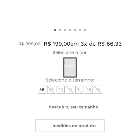
R$ 199,00
em 3x de R$ 66,33
R$
399
,
00
36
38
40
42
44
46
48
medidas do produto