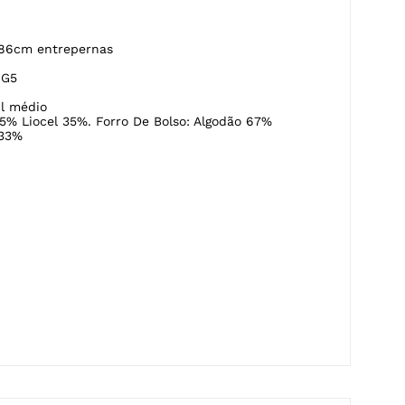
.86cm entrepernas
-G5
l médio
5% Liocel 35%. Forro De Bolso: Algodão 67%
 33%