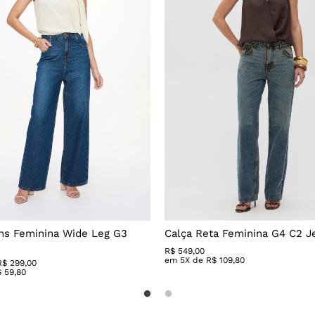
ns Feminina Wide Leg G3
Calça Reta Feminina G4 C2 J
R$
549
,
00
em
5
X de
R$
109
,
80
R$ 299,00
$
59
,
80