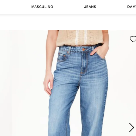
O
MASCULINO
JEANS
DAM
 MASCULINO
Camisas
Jaquetas
 A CATEGORIA