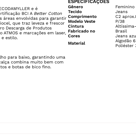
ESPECIFICAÇÕES
Gênero
Feminino
a ECODAMYLLER e é
Tecido
Jeans
rtificação BCI A
Better Cotton
Comprimento
C2 aprox
áreas envolvidas para garantir
Modelo Veste
P/38
ocel, que traz leveza e frescor
Cintura
Altíssima
ero Descarga de Produtos
Fabricado no
Brasil
io ATMOS e marcações em laser,
Cores
Jeans azu
e estilo.
Algodão 6
Material
Poliéster
lho para baixo, garantindo uma
e calça combina muito bem com
os e botas de bico fino.