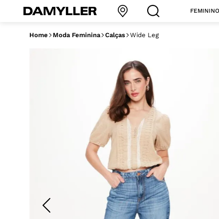
FEMININ
Home
Moda Feminina
Calças
Wide Leg
Acessórios
Acessórios
JEANS FEMININO
Casaco
Polos
JEANS
Calças
Bermudas
Calças
Batas
Batas
Colete
Calças
Shorts
Blusa
Bermudas
Bermudas
Bermudas
Jardineira
Jaquetas
VER TODA
Jaqueta
Blazer
Blazer
Camisas
Jaqueta
Moletom
Vestido
Acessórios
Blusas
Camisetas
Macacão
Casacos
Saia
Moletom
VER TODA A CATEGORIA
Body
Moletom
Camisa
Jardineira
Calças
Shorts
Colete
Macacão
Camisa
Vestido
VER TODA A CATEGORIA
Camiseta
Saias
Cardigan
VER TODA A CATEGORIA