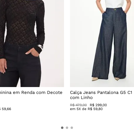
minina em Renda com Decote
Calça Jeans Pantalona G5 C1
com Linho
R$
479
,
00
R$
299
,
00
$
59
,
66
em
5
X de
R$
59
,
80