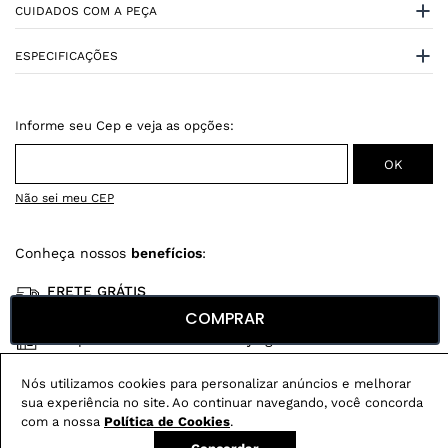
CUIDADOS COM A PEÇA
ESPECIFICAÇÕES
Não sei meu CEP
Conheça nossos
benefícios
:
FRETE GRÁTIS
Em pedidos acima de R$ 499
COMPRAR
Compre no site e retire na loja gratuitamente
Troque na loja sem custo ou, pelo site
Nós utilizamos cookies para personalizar anúncios e melhorar
com até 2 trocas gratuitas.
sua experiência no site. Ao continuar navegando, você concorda
com a nossa
Política de Cookies
.