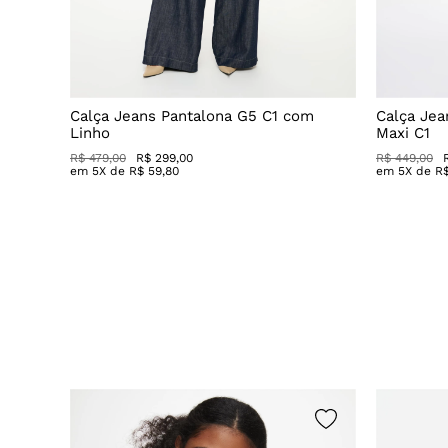
Decote
Calça Jeans Pantalona G5 C1 com
Calça Jea
Linho
Maxi C1
R$ 479,00
R$ 299,00
R$ 449,00
em
5
X de
R$
59
,
80
em
5
X de
R