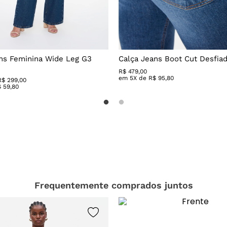
ns Feminina Wide Leg G3
Calça Jeans Boot Cut Desfia
R$
479
,
00
em
5
X de
R$
95
,
80
R$ 299,00
$
59
,
80
Frequentemente comprados juntos