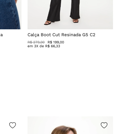
da
Calça Boot Cut Resinada G5 C2
Macacã
Resina
R$ 279,00
R$ 199,00
em
3
X de
R$
66
,
33
R$ 749,0
em
5
X 