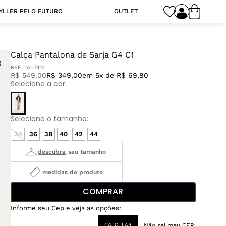
YLLER PELO FUTURO
OUTLET
Calça Pantalona de Sarja G4 C1
REF:
1A07414
R$
549
,
00
R$ 349,00
em 5x de R$ 69,80
34
36
38
40
42
44
medidas do produto
COMPRAR
Não sei meu CEP