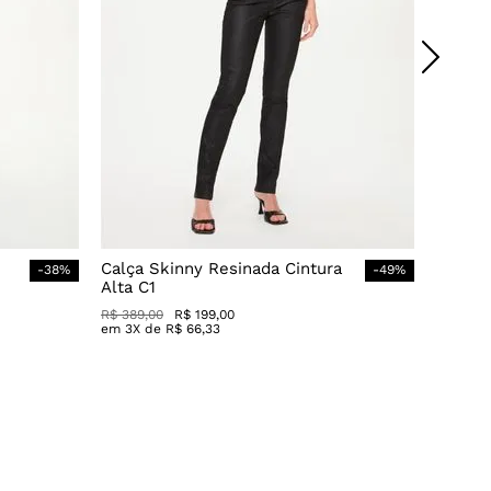
Calça Skinny Resinada Cintura
-
38
%
-
49
%
Alta C1
R$
389
,
00
R$
199
,
00
em
3
X de
R$
66
,
33