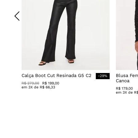
Calça Boot Cut Resinada G5 C2
Blusa Fe
-
29
%
Canoa
R$
279
,
00
R$
199
,
00
em
3
X de
R$
66
,
33
R$
179
,
00
em
3
X de
R