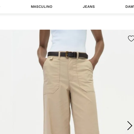
O
MASCULINO
JEANS
DAM
 MASCULINO
Camisas
Jaquetas
 A CATEGORIA