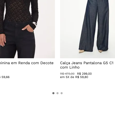
minina em Renda com Decote
Calça Jeans Pantalona G5 C1
com Linho
R$
479
,
00
R$
299
,
00
$
59
,
66
em
5
X de
R$
59
,
80