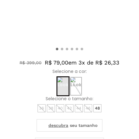
R$ 79,00
em 3x de R$ 26,33
R$
399
,
00
36
38
40
42
44
46
48