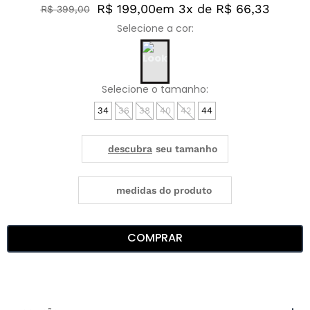
R$ 199,00
em 3x de R$ 66,33
R$
399
,
00
34
36
38
40
42
44
medidas do produto
COMPRAR