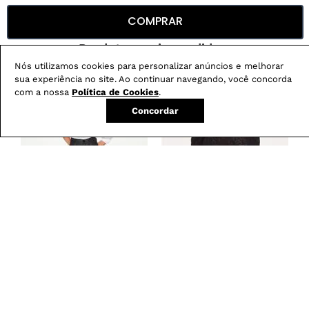
COMPRAR
Produtos mais vendidos:
Nós utilizamos cookies para personalizar anúncios e melhorar
sua experiência no site. Ao continuar navegando, você concorda
com a nossa
Política de Cookies
.
Concordar
Calça Boot Cut
Blusa Feminina em
-
29
%
Resinada G5 C2
Renda com Decote
Canoa
R$
279
,
00
R$
199
,
00
R$
179
,
00
em
3
X de
R$
66
,
33
em
3
X de
R$
59
,
66