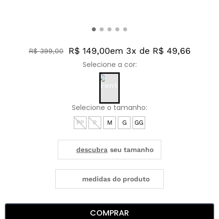
R$ 149,00
em 3x de R$ 49,66
R$
399
,
00
PP
P
M
G
GG
medidas do produto
COMPRAR