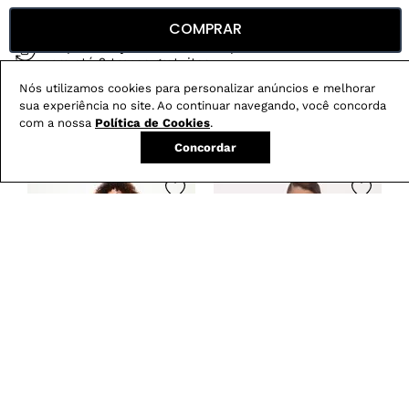
Compre no site e retire na loja gratuitamente
COMPRAR
Troque na loja sem custo ou, pelo site
com até 2 trocas gratuitas.
Nós utilizamos cookies para personalizar anúncios e melhorar
sua experiência no site. Ao continuar navegando, você concorda
com a nossa
Política de Cookies
.
Produtos mais vendidos:
Concordar