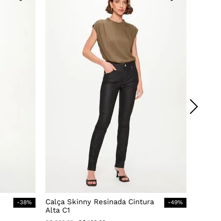
Calça Skinny Resinada Cintura
-
38
%
-
49
%
Alta C1
R$
389
,
00
R$
199
,
00
em
3
X de
R$
66
,
33