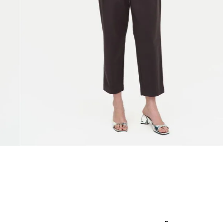
ESPECIFICAÇÕES
Gênero
Feminino
 e cheia de personalidade. O
Tendências
Lisa
cados na vista frontal, que
Tecido
Tecido Pl
ign. As ombreiras estruturam a
Modelo Veste
P/38
arante praticidade. A barra
Fabricado no
Brasil
versátil, ideal para usar por