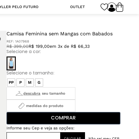
YLLER PELO FUTURO
OUTLET
Camisa Feminina sem Mangas com Babados
REF:
1A07968
R$
399
,
00
R$ 199,00
em 3x de R$ 66,33
PP
P
M
G
medidas do produto
COMPRAR
Não sei meu CEP