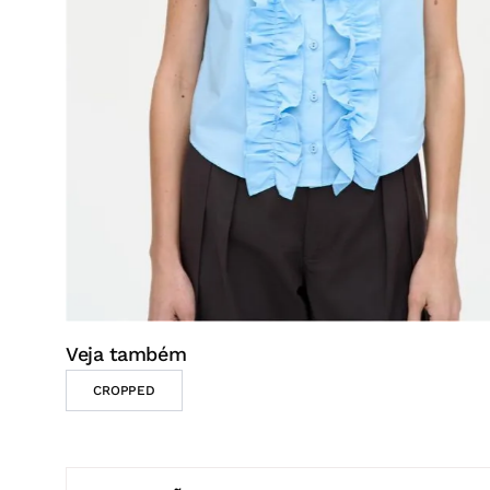
DESCRIÇÃO
A camisa feminina sem mangas é uma peça elegante
destaque fica por conta dos babados volumosos apli
adicionam movimento e um toque sofisticado ao des
silhueta com estilo, enquanto o fecho com botões g
arredondada proporciona um acabamento delicado e 