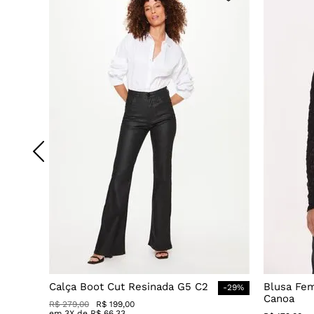
Calça Boot Cut Resinada G5 C2
Blusa Fe
-
29
%
Canoa
R$
279
,
00
R$
199
,
00
em
3
X de
R$
66
,
33
R$
179
,
00
em
3
X de
R