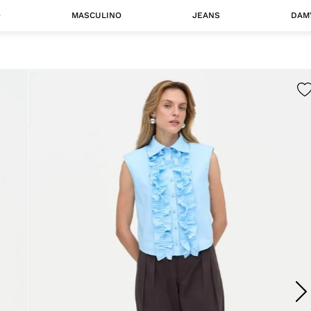
O
MASCULINO
JEANS
DAM
 MASCULINO
Camisas
Jaquetas
 A CATEGORIA