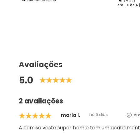
Avaliações
5.0
2 avaliações
maria l.
há 6 dias
co
A camisa veste super bem e tem um acabament
Qualidade
5/5
Conforto
LIGIA L.
há 4 meses
c