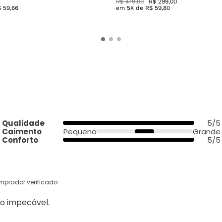
Qualidade
5/5
Caimento
Pequeno
Grande
Conforto
5/5
mprador verificado
o impecável.
5/5
Caimento
Ideal
omprador verificado