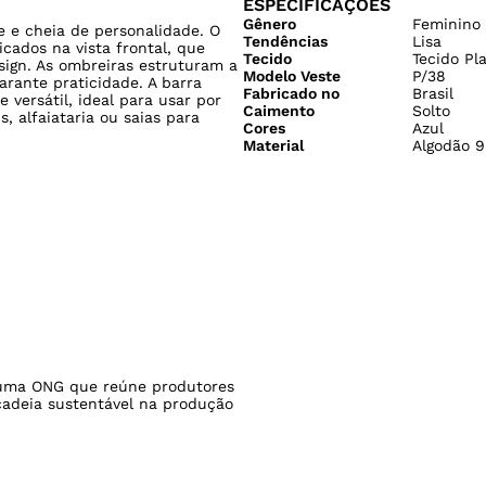
Caimento
Solto
 alfaiataria ou saias para
Cores
Azul
Material
Algodão 9
ma ONG que reúne produtores
cadeia sustentável na produção