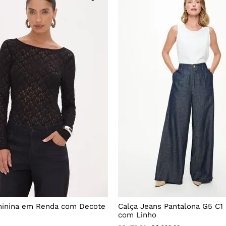
minina em Renda com Decote
Calça Jeans Pantalona G5 C1
com Linho
R$
479
,
00
R$
299
,
00
$
59
,
66
em
5
X de
R$
59
,
80