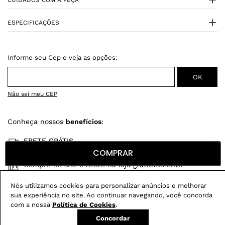
CUIDADOS COM A PEÇA
ESPECIFICAÇÕES
Não sei meu CEP
Conheça nossos
benefícios
:
FRETE GRÁTIS
Em pedidos acima de R$ 499
COMPRAR
Compre no site e retire na loja gratuitamente
Troque na loja sem custo ou, pelo site
Nós utilizamos cookies para personalizar anúncios e melhorar
com até 2 trocas gratuitas.
sua experiência no site. Ao continuar navegando, você concorda
com a nossa
Política de Cookies
.
Concordar