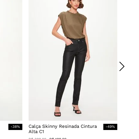
Calça Skinny Resinada Cintura
-
38
%
-
49
%
Alta C1