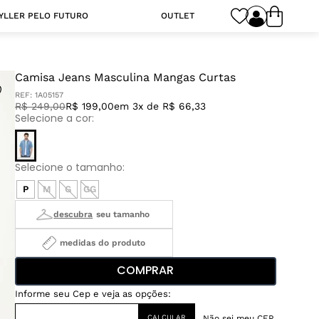
YLLER PELO FUTURO
OUTLET
Camisa Jeans Masculina Mangas Curtas
REF:
1A05157
R$
249
,
00
R$ 199,00
em 3x de R$ 66,33
P
M
G
GG
medidas do produto
COMPRAR
Não sei meu CEP