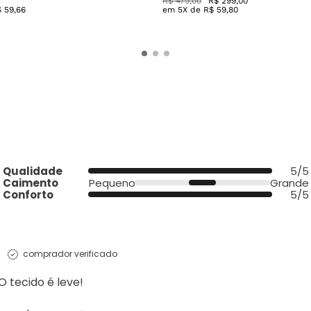
R$
479
,
00
R$
299
,
00
$
59
,
66
em
5
X de
R$
59
,
80
Qualidade
5/5
Caimento
Pequeno
Grande
Conforto
5/5
comprador verificado
 tecido é leve!