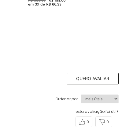
R$
389
,
00
R$
199
,
00
em
3
X de
R$
66
,
33
QUERO AVALIAR
Ordenar por
esta avaliação foi útil?
0
0