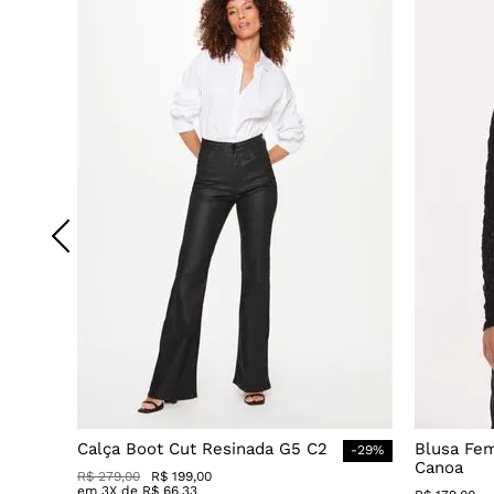
Calça Boot Cut Resinada G5 C2
Blusa Fe
-
29
%
Canoa
R$
279
,
00
R$
199
,
00
em
3
X de
R$
66
,
33