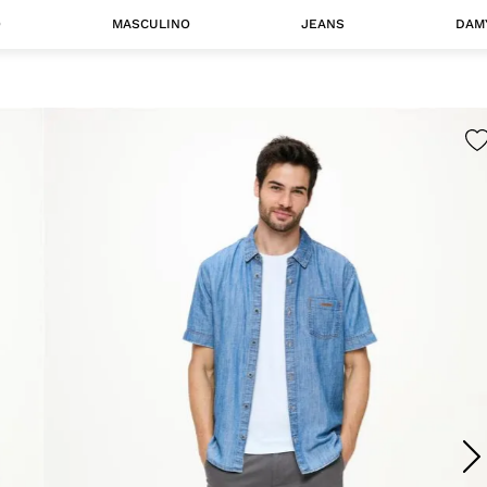
O
MASCULINO
JEANS
DAM
 MASCULINO
Camisas
Jaquetas
 A CATEGORIA