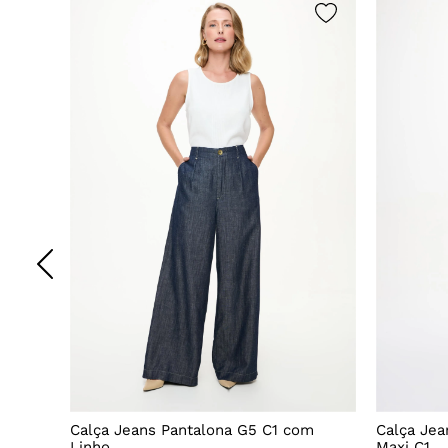
godão
Calça Jeans Pantalona G5 C1 com
Calça Jea
Linho
Maxi C1