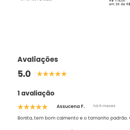
R$
179
,
00
em
3
X de
R
Avaliações
5.0
1 avaliação
Assucena F.
há 6 meses
Bonita, tem bom caimento e o tamanho padrão. O