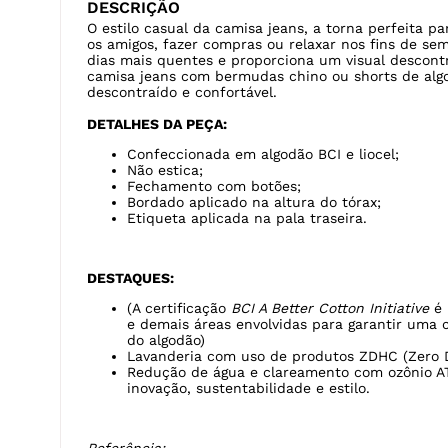
DESCRIÇÃO
O estilo casual da camisa jeans, a torna perfeita pa
os amigos, fazer compras ou relaxar nos fins de se
dias mais quentes e proporciona um visual descont
camisa jeans com bermudas chino ou shorts de alg
descontraído e confortável.
DETALHES DA PEÇA:
Confeccionada em algodão BCI e liocel;
Não estica;
Fechamento com botões;
Bordado aplicado na altura do tórax;
Etiqueta aplicada na pala traseira.
DESTAQUES:
(A certificação
BCI A Better Cotton Initiative
é 
e demais áreas envolvidas para garantir uma 
do algodão)
Lavanderia com uso de produtos ZDHC (Zero 
Redução de água e clareamento com ozônio A
inovação, sustentabilidade e estilo.
Referência: