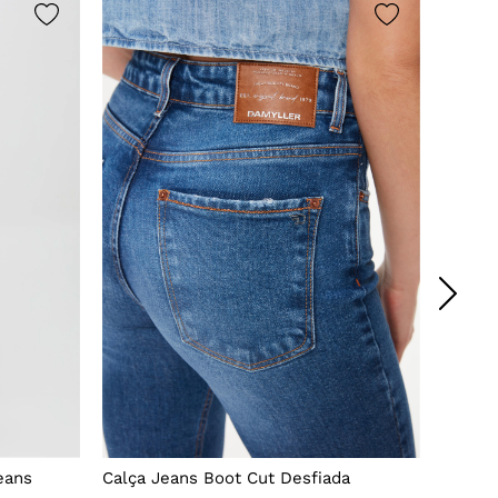
eans
Calça Jeans Boot Cut Desfiada
Calça 