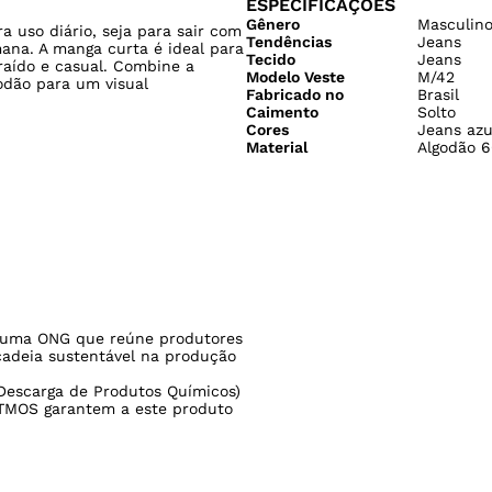
ESPECIFICAÇÕES
Gênero
Masculin
ra uso diário, seja para sair com
Tendências
Jeans
mana. A manga curta é ideal para
Tecido
Jeans
raído e casual. Combine a
Modelo Veste
M/42
odão para um visual
Fabricado no
Brasil
Caimento
Solto
Cores
Jeans azu
Material
Algodão 6
uma ONG que reúne produtores
cadeia sustentável na produção
Descarga de Produtos Químicos)
TMOS garantem a este produto