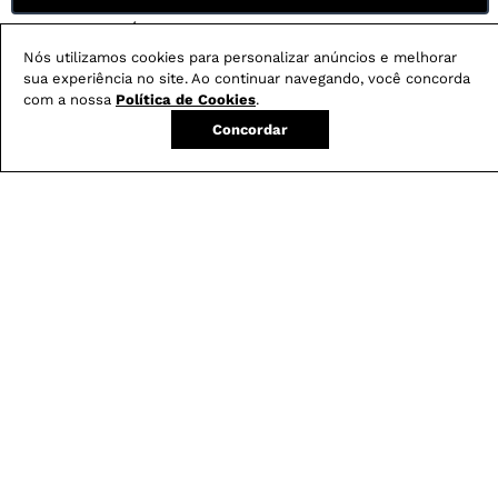
FRETE GRÁTIS
Em pedidos acima de R$ 499
Nós utilizamos cookies para personalizar anúncios e melhorar
sua experiência no site. Ao continuar navegando, você concorda
Compre no site e retire na loja gratuitamente
com a nossa
Política de Cookies
.
Troque na loja sem custo ou, pelo site
Concordar
com até 2 trocas gratuitas.
Produtos mais vendidos: