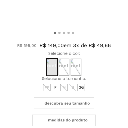
R$ 149,00
em 3x de R$ 49,66
R$
199
,
00
PP
P
M
G
GG
medidas do produto