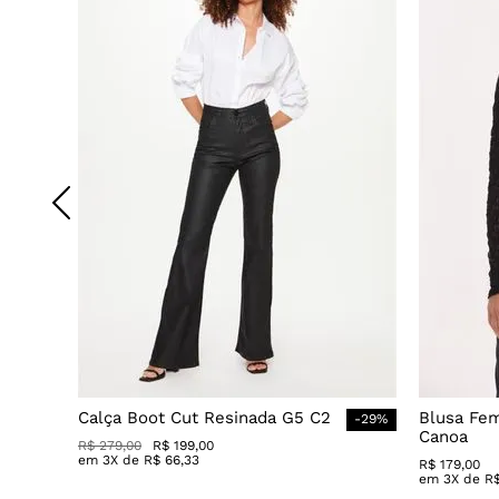
Calça Boot Cut Resinada G5 C2
Blusa Fe
-
29
%
Canoa
R$
279
,
00
R$
199
,
00
em
3
X de
R$
66
,
33
R$
179
,
00
em
3
X de
R