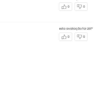
0
0
esta avaliação foi útil?
0
0