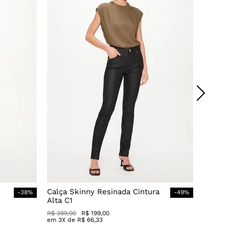
Calça Skinny Resinada Cintura
-
38
%
-
49
%
Alta C1
R$
389
,
00
R$
199
,
00
em
3
X de
R$
66
,
33