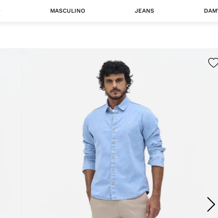
O
MASCULINO
JEANS
DAM
 MASCULINO
Camisas
Jaquetas
 A CATEGORIA