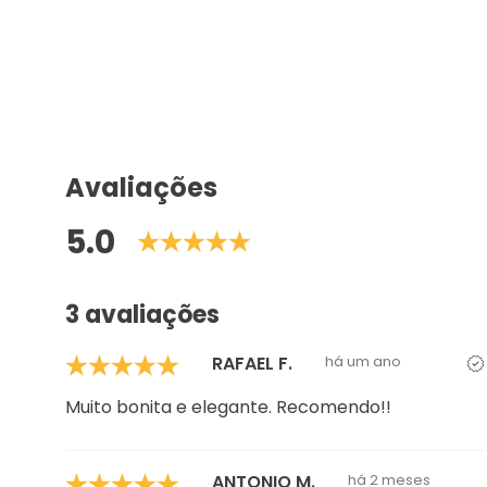
Avaliações
5.0
3 avaliações
RAFAEL F.
há um ano
Muito bonita e elegante. Recomendo!!
ANTONIO M.
há 2 meses