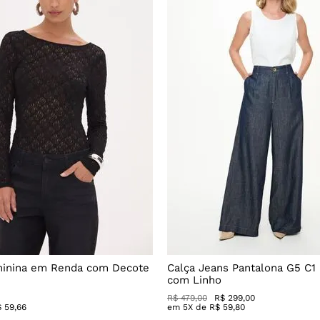
minina em Renda com Decote
Calça Jeans Pantalona G5 C1
com Linho
R$
479
,
00
R$
299
,
00
$
59
,
66
em
5
X de
R$
59
,
80