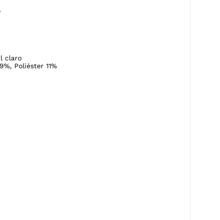
o
l claro
9%, Poliéster 11%