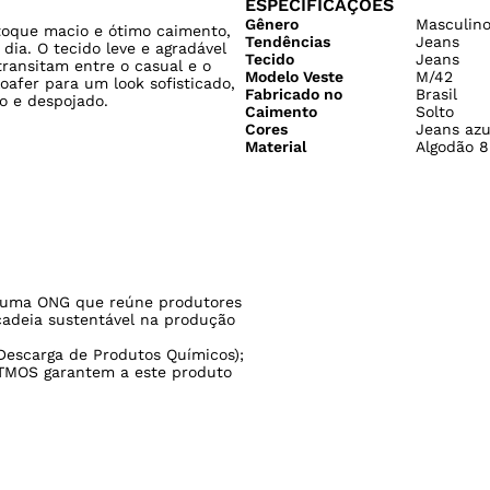
ESPECIFICAÇÕES
Gênero
Masculin
 toque macio e ótimo caimento,
Tendências
Jeans
dia. O tecido leve e agradável
Tecido
Jeans
ransitam entre o casual e o
Modelo Veste
M/42
afer para um look sofisticado,
Fabricado no
Brasil
o e despojado.
Caimento
Solto
Cores
Jeans azu
Material
Algodão 8
uma ONG que reúne produtores
cadeia sustentável na produção
escarga de Produtos Químicos);
TMOS garantem a este produto