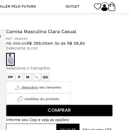
YLLER PELO FUTURO
OUTLET
Camisa Masculina Clara Casual
REF:
1A06643
R$
399
,
00
R$ 299,00
em 5x de R$ 59,80
PP
P
M
G
GG
medidas do produto
COMPRAR
Não sei meu CEP