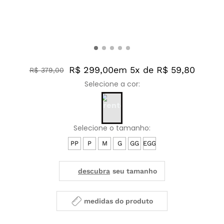
R$ 299,00
em 5x de R$ 59,80
R$
379
,
00
PP
P
M
G
GG
EGG
medidas do produto