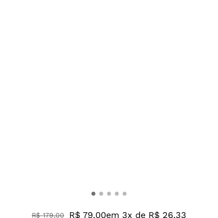
R$ 79,00
em 3x de R$ 26,33
R$
179
,
00