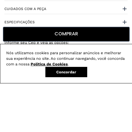
CUIDADOS COM A PEÇA
ESPECIFICAÇÕES
COMPRAR
Nós utilizamos cookies para personalizar anúncios e melhorar
sua experiência no site. Ao continuar navegando, você concorda
Não sei meu CEP
com a nossa
Política de Cookies
.
Concordar
Conheça nossos
benefícios
:
FRETE GRÁTIS
Em pedidos acima de R$ 499
Compre no site e retire na loja gratuitamente
Troque na loja sem custo ou, pelo site
com até 2 trocas gratuitas.