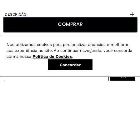
DESCRIÇÃO
COMPRAR
CUIDADOS COM A PEÇA
ESPECIFICAÇÕES
Nós utilizamos cookies para personalizar anúncios e melhorar
sua experiência no site. Ao continuar navegando, você concorda
com a nossa
Política de Cookies
.
Concordar
Não sei meu CEP
Conheça nossos
benefícios
:
FRETE GRÁTIS
Em pedidos acima de R$ 499
Compre no site e retire na loja gratuitamente