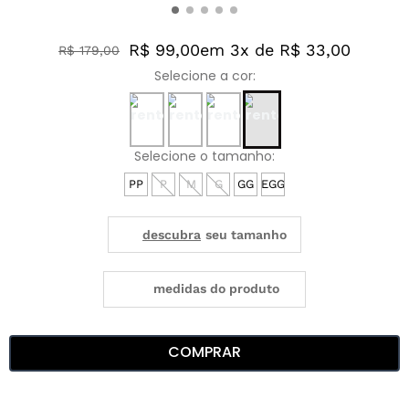
R$ 99,00
em 3x de R$ 33,00
R$
179
,
00
PP
P
M
G
GG
EGG
medidas do produto
COMPRAR