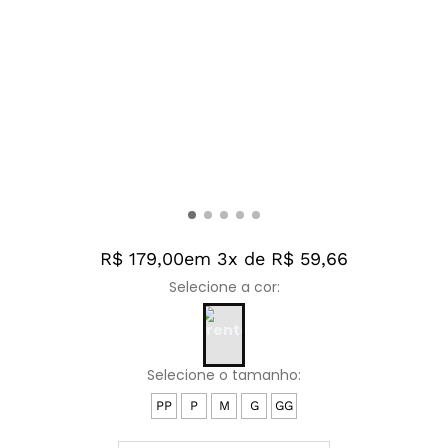
R$ 179,00
em 3x de R$ 59,66
PP
P
M
G
GG