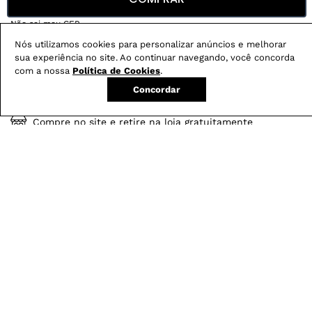
Não sei meu CEP
Nós utilizamos cookies para personalizar anúncios e melhorar
Veja também
sua experiência no site. Ao continuar navegando, você concorda
com a nossa
Política de Cookies
.
ACESSÓRIOS
BODY
MACACÃO
Concordar
Conheça nossos
benefícios
:
FRETE GRÁTIS
Em pedidos acima de R$ 499
Compre no site e retire na loja gratuitamente
Troque na loja sem custo ou, pelo site
com até 2 trocas gratuitas.
Produtos mais vendidos: