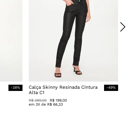
Calça Skinny Resinada Cintura
-
38
%
-
49
%
Alta C1
R$
389
,
00
R$
199
,
00
em
3
X de
R$
66
,
33