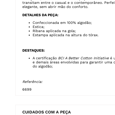
DESCRIÇÃO
A camiseta feminina 100% algodão premium, possui
suave, garantindo conforto ao longo do dia. A estam
traz um design clean e moderno, ideal para quem b
cheio de personalidade. Versátil, essa camiseta po
com jeans, saias ou até mesmo peças mais sofistica
transitam entre o casual e o contemporâneo. Perfei
elegante, sem abrir mão do conforto.
DETALHES DA PEÇA:
Confeccionada em 100% algodão;
Estica;
Ribana aplicada na gola;
Estampa aplicada na altura do tórax.
DESTAQUES:
A certificação
BCI A Better Cotton Initiative
é u
e demais áreas envolvidas para garantir uma 
do algodão;
Referência:
6699