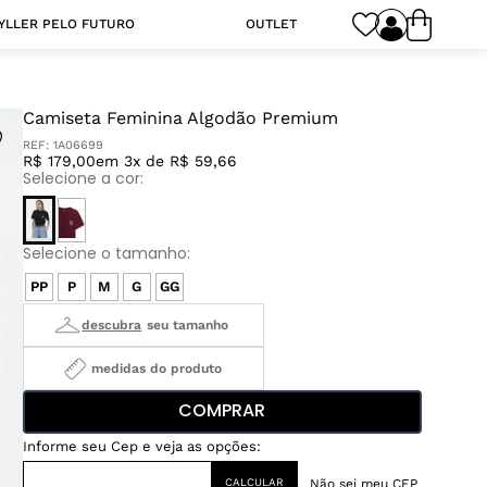
YLLER PELO FUTURO
OUTLET
Camiseta Feminina Algodão Premium
REF:
1A06699
R$ 179,00
em 3x de R$ 59,66
PP
P
M
G
GG
medidas do produto
COMPRAR
Não sei meu CEP