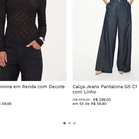
minina em Renda com Decote
Calça Jeans Pantalona G5 C1
com Linho
R$
479
,
00
R$
299
,
00
$
59
,
66
em
5
X de
R$
59
,
80