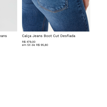
eans
Calça Jeans Boot Cut Desfiada
Calça 
R$
479
,
00
R$ 279,
em
5
X de
R$
95
,
80
em
3
X 