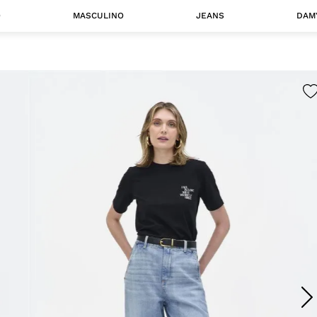
O
MASCULINO
JEANS
DAM
 MASCULINO
Camisas
Jaquetas
 A CATEGORIA