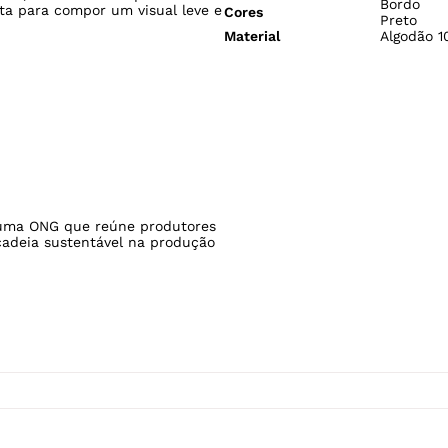
ESPECIFICAÇÕES
Gênero
Feminino
 excelente caimento e toque
Tecido
Malha
pa com lettering minimalista
Modelo Veste
P/38
usca um estilo discreto, mas
Fabricado no
Brasil
de ser facilmente combinada
Caimento
Solto
das, criando looks que
Bordo
ta para compor um visual leve e
Cores
Preto
Material
Algodão 
ma ONG que reúne produtores
cadeia sustentável na produção