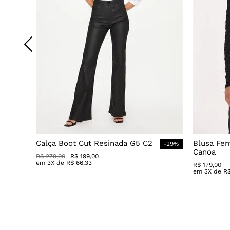
Calça Boot Cut Resinada G5 C2
Blusa Fe
-
29
%
Canoa
R$
279
,
00
R$
199
,
00
em
3
X de
R$
66
,
33
R$
179
,
00
em
3
X de
R