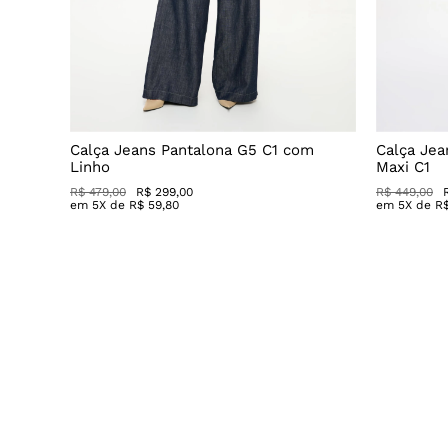
Decote
Calça Jeans Pantalona G5 C1 com
Calça Jea
Linho
Maxi C1
R$ 479,00
R$ 299,00
R$ 449,00
em
5
X de
R$
59
,
80
em
5
X de
R