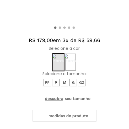
R$ 179,00
em 3x de R$ 59,66
PP
P
M
G
GG
medidas do produto