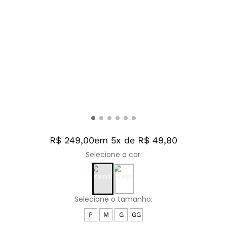
R$ 249,00
em 5x de R$ 49,80
P
M
G
GG