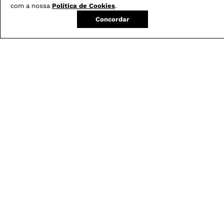
com a nossa
Política de Cookies
.
Concordar
Não sei meu CEP
Conheça nossos
benefícios
:
FRETE GRÁTIS
Em pedidos acima de R$ 499
Compre no site e retire na loja gratuitamente
Troque na loja sem custo ou, pelo site
com até 2 trocas gratuitas.
Produtos mais vendidos: