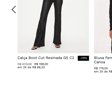
Calça Boot Cut Resinada G5 C2
Blusa Fe
-
29
%
Canoa
R$
279
,
00
R$
199
,
00
em
3
X de
R$
66
,
33
R$
179
,
00
em
3
X de
R
Avaliações
5.0