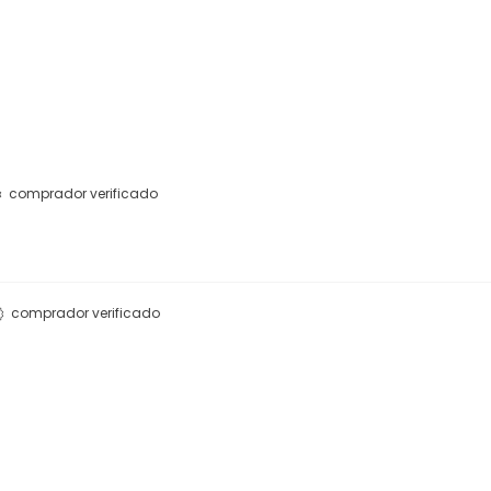
comprador verificado
comprador verificado
Este produto ainda não tem perguntas
SEJA O PRIMEIRO A PERGUNTAR