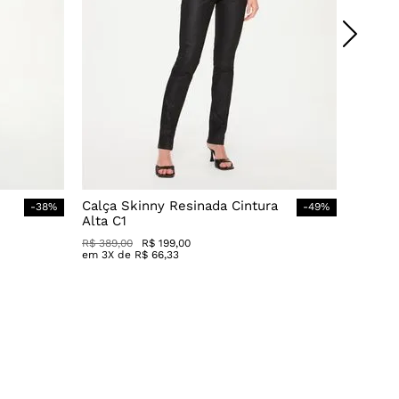
Calça Skinny Resinada Cintura
-
38
%
-
49
%
Alta C1
R$
389
,
00
R$
199
,
00
em
3
X de
R$
66
,
33
QUERO AVALIAR