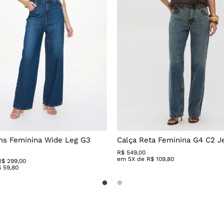
ns Feminina Wide Leg G3
Calça Reta Feminina G4 C2 J
R$
549
,
00
em
5
X de
R$
109
,
80
R$ 299,00
$
59
,
80