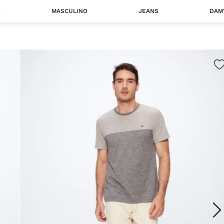
O
MASCULINO
JEANS
DAM
 MASCULINO
Camisas
Jaquetas
 A CATEGORIA