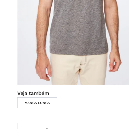
DESCRIÇÃO
A Camiseta masculina é confeccionada em malha de 
A
Better Cotton Initiative
é uma ONG que reúne prod
envolvidas para garantir uma cadeia sustentável n
poliéster, que tem toque macio e ótimo caimento.