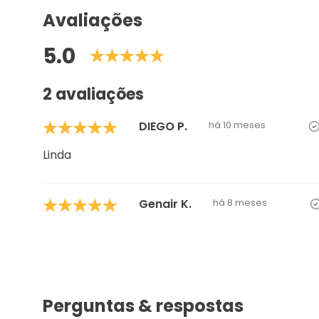
2 avaliações
DIEGO P.
há 10 meses
Linda
Genair K.
há 8 meses
Perguntas & respostas