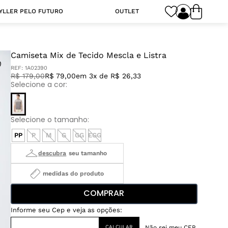
YLLER PELO FUTURO
OUTLET
Camiseta Mix de Tecido Mescla e Listra
REF:
1A02390
R$
179
,
00
R$ 79,00
em 3x de R$ 26,33
PP
P
M
G
GG
EGG
medidas do produto
COMPRAR
Não sei meu CEP