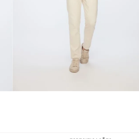
ESPECIFICAÇÕES
Gênero
Masculin
algodão BCI (A certificação BCI
Estilo
Listras
utores e demais áreas
Tecido
Malha
a produção do algodão.) com
Modelo Veste
M/42
Fabricado no
Brasil