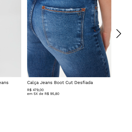
eans
Calça Jeans Boot Cut Desfiada
Calça 
R$
479
,
00
R$ 279,
em
5
X de
R$
95
,
80
em
3
X 