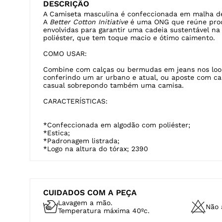
COMO USAR:
Combine com calças ou bermudas em jeans nos look
conferindo um ar urbano e atual, ou aposte com ca
casual sobrepondo também uma camisa.
CARACTERÍSTICAS:
*Confeccionada em algodão com poliéster;
*Estica;
*Padronagem listrada;
*Logo na altura do tórax; 2390
CUIDADOS COM A PEÇA
Lavagem a mão.
Não a
Temperatura máxima 40ºc.
Temperatura máxima de base de
ferro de passar de 110ºc.
Não 
Vapor pode causar danos
irreversíveis.