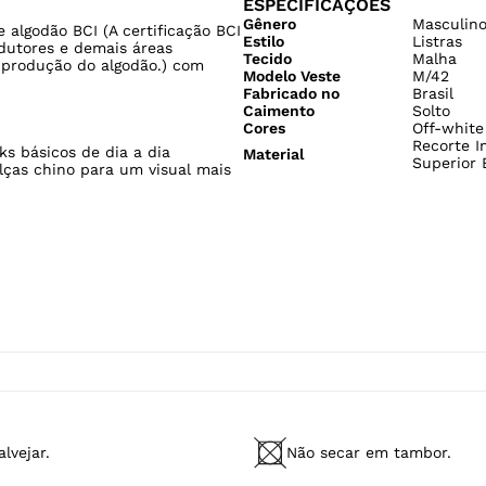
Caimento
Solto
Cores
Off-white
Recorte I
s básicos de dia a dia
Material
Superior 
lças chino para um visual mais
lvejar.
Não secar em tambor.
limpar a seco.