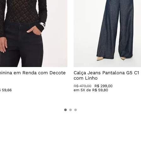
minina em Renda com Decote
Calça Jeans Pantalona G5 C1
com Linho
R$
479
,
00
R$
299
,
00
$
59
,
66
em
5
X de
R$
59
,
80