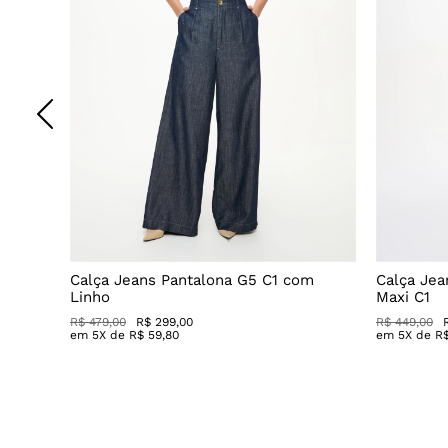
Decote
Calça Jeans Pantalona G5 C1 com
Calça Jea
Linho
Maxi C1
R$ 479,00
R$ 299,00
R$ 449,00
em
5
X de
R$
59
,
80
em
5
X de
R