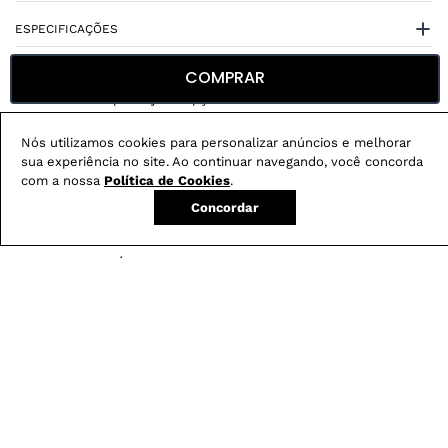
ESPECIFICAÇÕES
COMPRAR
Nós utilizamos cookies para personalizar anúncios e melhorar
sua experiência no site. Ao continuar navegando, você concorda
Não sei meu CEP
com a nossa
Política de Cookies
.
Concordar
Conheça nossos
benefícios
:
FRETE GRÁTIS
Em pedidos acima de R$ 499
Compre no site e retire na loja gratuitamente
Troque na loja sem custo ou, pelo site
com até 2 trocas gratuitas.