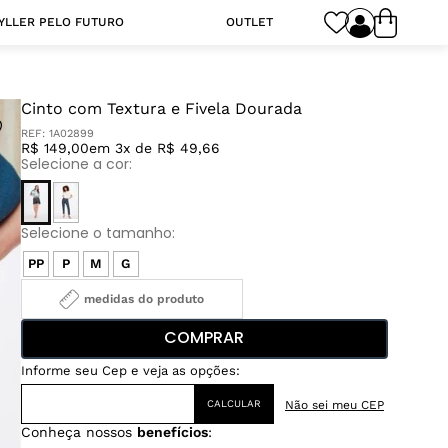
YLLER PELO FUTURO
OUTLET
Cinto com Textura e Fivela Dourada
REF:
1A02899
R$ 149,00
em 3x de R$ 49,66
PP
P
M
G
medidas do produto
COMPRAR
Não sei meu CEP
Conheça nossos
benefícios
: