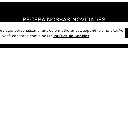
G
RECEBA NOSSAS NOVIDADES
Feminino
Masculino
es para personalizar anúncios e melhorar sua experiência no site. Ao
CADASTRAR
o, você concorda com a nossa
Política de Cookies
.
Li e concordo com os
termos de uso
SIGA @DAMYLLER NAS REDES:
SOBRE
POLÍTICAS/REGULA
Sustentabilidade
Frete e Entrega
Localizador de Lojas
Opções de Pagamento
Conheça a Damyller
Configuração de Cookies
Fale Conosco
Política de Privacidade