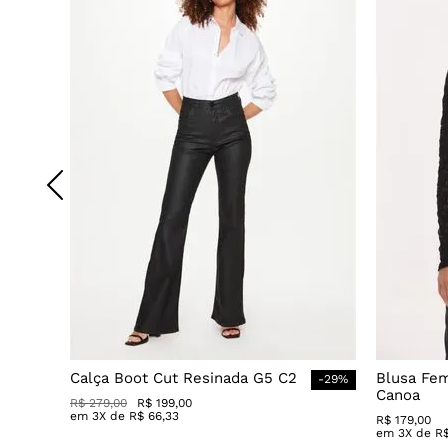
Calça Boot Cut Resinada G5 C2
Blusa Fe
-
29
%
Canoa
R$
279
,
00
R$
199
,
00
em
3
X de
R$
66
,
33
R$
179
,
00
em
3
X de
R