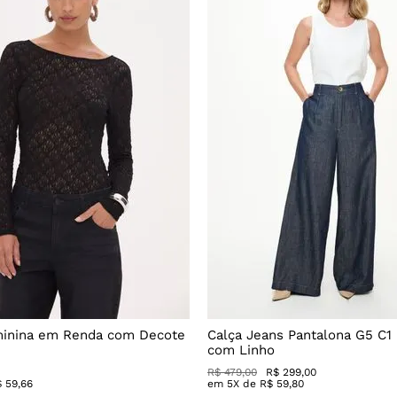
minina em Renda com Decote
Calça Jeans Pantalona G5 C1
com Linho
R$
479
,
00
R$
299
,
00
$
59
,
66
em
5
X de
R$
59
,
80