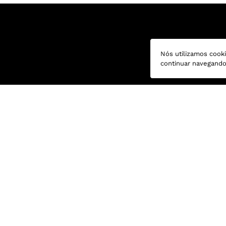
em 5x de R$
29,80
Nós utilizamos cooki
continuar navegand
CATEGORIAS
FAVORITOS
Roupas Femininas
White Denim
Roupas Masculinas
Calça Tapered
Jeans Feminino
Calça Barrel
Jeans Masculino
Calça Skinny