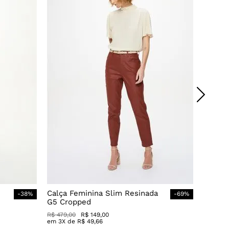
Calça Feminina Slim Resinada
-
38
%
-
69
%
G5 Cropped
R$
479
,
00
R$
149
,
00
em
3
X de
R$
49
,
66