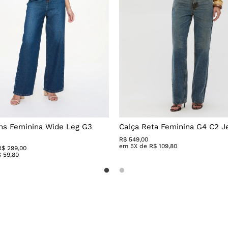
ns Feminina Wide Leg G3
Calça Reta Feminina G4 C2 J
R$
549
,
00
em
5
X de
R$
109
,
80
R$ 299,00
$
59
,
80
Cor:
TERRACOTA-171446
Tamanho:
a