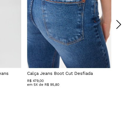
eans
Calça Jeans Boot Cut Desfiada
Calça 
R$
479
,
00
R$ 279,
em
5
X de
R$
95
,
80
em
3
X 
G