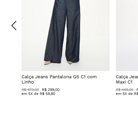
o
Calça Jeans Pantalona G5 C1 com
Calça Jea
Linho
Maxi C1
R$ 479,00
R$ 299,00
R$ 449,00
em
5
X de
R$
59
,
80
em
5
X de
R
Cinto com Textura e Fivela Dourad
R$
149,00