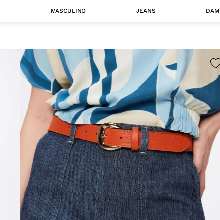
O
MASCULINO
JEANS
DAM
 MASCULINO
Camisas
Jaquetas
 A CATEGORIA