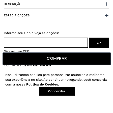
DESCRIÇÃO
ESPECIFICAÇÕES
Não sei meu CEP
COMPRAR
Conheça nossos
benefícios
:
FRETE GRÁTIS
Nós utilizamos cookies para personalizar anúncios e melhorar
Em pedidos acima de R$ 499
sua experiência no site. Ao continuar navegando, você concorda
com a nossa
Política de Cookies
.
Compre no site e retire na loja gratuitamente
Concordar
Troque na loja sem custo ou, pelo site
com até 2 trocas gratuitas.