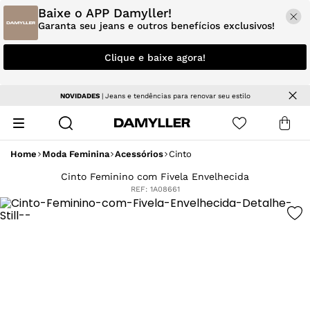
Baixe o APP Damyller!
Garanta seu jeans e outros benefícios exclusivos!
Clique e baixe agora!
NOVIDADES
| Jeans e tendências para renovar seu estilo
Home
Moda Feminina
Acessórios
Cinto
Cinto Feminino com Fivela Envelhecida
REF:
1A08661