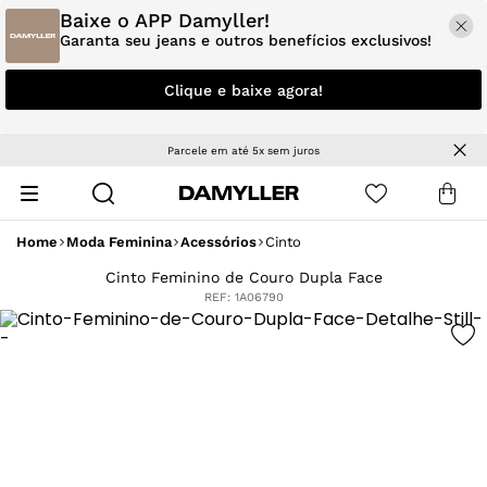
Baixe o APP Damyller!
Garanta seu jeans e outros benefícios exclusivos!
Clique e baixe agora!
Parcele em até 5x sem juros
Home
Moda Feminina
Acessórios
Cinto
Cinto Feminino de Couro Dupla Face
REF:
1A06790