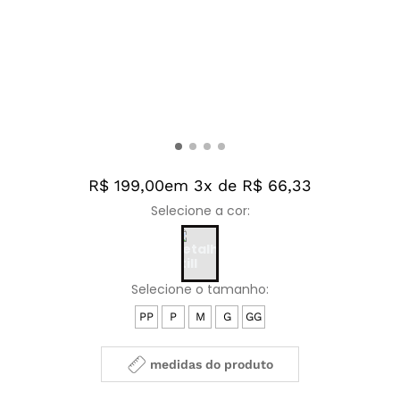
R$ 199,00
em 3x de R$ 66,33
PP
P
M
G
GG
medidas do produto