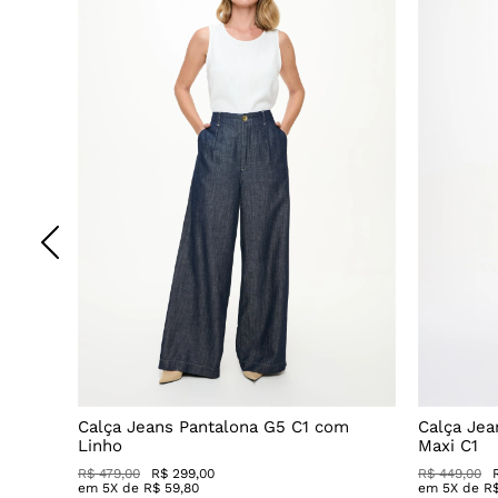
o
Calça Jeans Pantalona G5 C1 com
Calça Jea
Linho
Maxi C1
R$ 479,00
R$ 299,00
R$ 449,00
em
5
X de
R$
59
,
80
em
5
X de
R