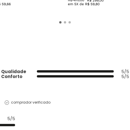
R$
479
,
00
R$
299
,
00
$
59
,
66
em
5
X de
R$
59
,
80
Qualidade
5/5
Conforto
5/5
comprador verificado
5/5