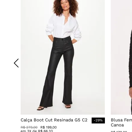
Calça Boot Cut Resinada G5 C2
Blusa Fe
-
29
%
Canoa
R$
279
,
00
R$
199
,
00
em
3
X de
R$
66
,
33