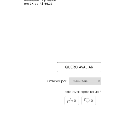
R$
389
,
00
R$
199
,
00
em
3
X de
R$
66
,
33
QUERO AVALIAR
Ordenar por
esta avaliação foi útil?
0
0