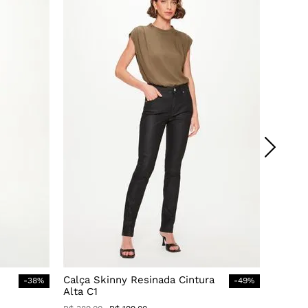
Calça Skinny Resinada Cintura
-
38
%
-
49
%
Alta C1