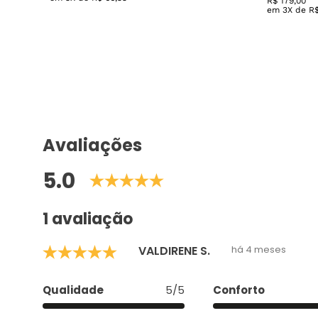
R$
179
,
00
em
3
X de
R
Avaliações
5.0
1 avaliação
VALDIRENE S.
há 4 meses
Qualidade
5/5
Conforto