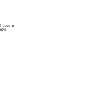
l escuro
100%