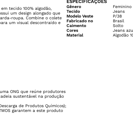
ESPECIFICAÇÕES
Gênero
Feminino
 em tecido 100% algodão,
Tecido
Jeans
Possui um design alongado que
Modelo Veste
P/38
arda-roupa. Combine o colete
Fabricado no
Brasil
para um visual descontraído e
Caimento
Solto
Cores
Jeans azu
Material
Algodão 
uma ONG que reúne produtores
cadeia sustentável na produção
escarga de Produtos Químicos);
TMOS garantem a este produto