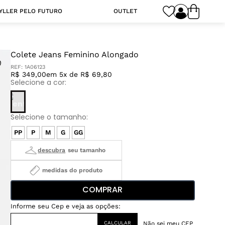
YLLER PELO FUTURO
OUTLET
Colete Jeans Feminino Alongado
REF:
1A06123
R$ 349,00
em 5x de R$ 69,80
PP
P
M
G
GG
medidas do produto
COMPRAR
Não sei meu CEP