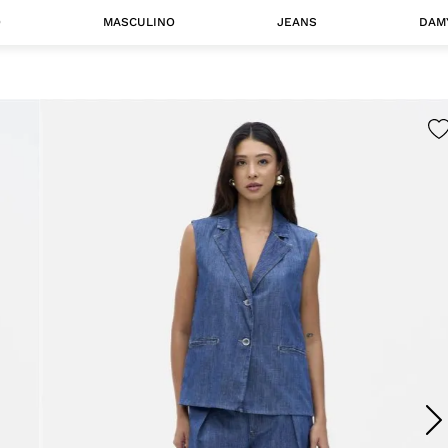
O
MASCULINO
JEANS
DAM
 MASCULINO
Camisas
Jaquetas
 A CATEGORIA