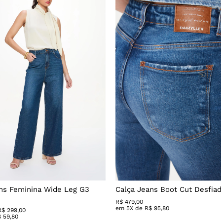
ns Feminina Wide Leg G3
Calça Jeans Boot Cut Desfia
R$
479
,
00
em
5
X de
R$
95
,
80
R$ 299,00
$
59
,
80