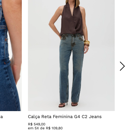
da
Calça Reta Feminina G4 C2 Jeans
Calça 
R$
549
,
00
R$ 279,
em
5
X de
R$
109
,
80
em
3
X 