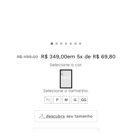
R$ 349,00
em 5x de R$ 69,80
R$
499
,
00
PP
P
M
G
GG