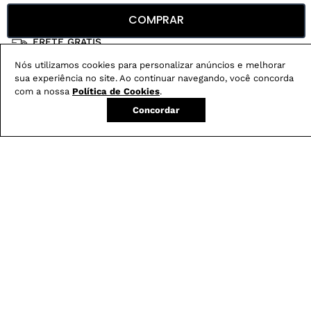
Conheça nossos
benefícios
:
COMPRAR
FRETE GRÁTIS
Em pedidos acima de R$ 499
Nós utilizamos cookies para personalizar anúncios e melhorar
Compre no site e retire na loja gratuitamente
sua experiência no site. Ao continuar navegando, você concorda
com a nossa
Política de Cookies
.
Troque na loja sem custo ou, pelo site
com até 2 trocas gratuitas.
Concordar
Produtos mais vendidos: