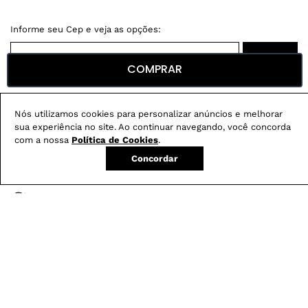
COMPRAR
Não sei meu CEP
Nós utilizamos cookies para personalizar anúncios e melhorar
Conheça nossos
benefícios
:
sua experiência no site. Ao continuar navegando, você concorda
com a nossa
Política de Cookies
.
FRETE GRÁTIS
Em pedidos acima de R$ 499
Concordar
Compre no site e retire na loja gratuitamente
Troque na loja sem custo ou, pelo site
com até 2 trocas gratuitas.
Produtos mais vendidos: