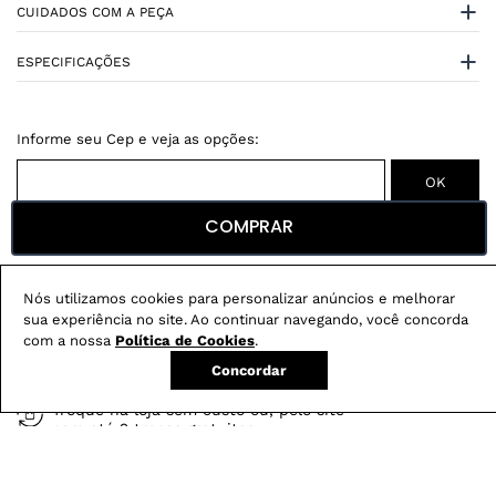
CUIDADOS COM A PEÇA
ESPECIFICAÇÕES
Não sei meu CEP
COMPRAR
Conheça nossos
benefícios
:
Nós utilizamos cookies para personalizar anúncios e melhorar
sua experiência no site. Ao continuar navegando, você concorda
FRETE GRÁTIS
com a nossa
Política de Cookies
.
Em pedidos acima de R$ 499
Concordar
Compre no site e retire na loja gratuitamente
Troque na loja sem custo ou, pelo site
com até 2 trocas gratuitas.