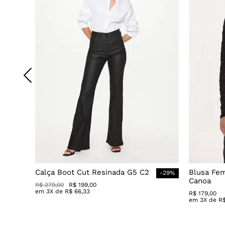
Calça Boot Cut Resinada G5 C2
Blusa Fe
-
29
%
Canoa
R$
279
,
00
R$
199
,
00
em
3
X de
R$
66
,
33
R$
179
,
00
em
3
X de
R