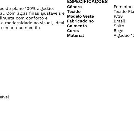
ESPECIFICAÇÕES
Gênero
Feminino
cido plano 100% algodão,
Tecido
Tecido Pl
al. Com alças finas ajustáveis e
Modelo Veste
P/38
silhueta com conforto e
Fabricado no
Brasil
 e modernidade ao visual, ideal
Caimento
Solto
e semana com estilo
Cores
Bege
Material
Algodão 
sável