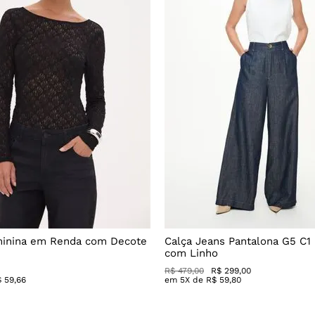
minina em Renda com Decote
Calça Jeans Pantalona G5 C1
com Linho
R$
479
,
00
R$
299
,
00
$
59
,
66
em
5
X de
R$
59
,
80