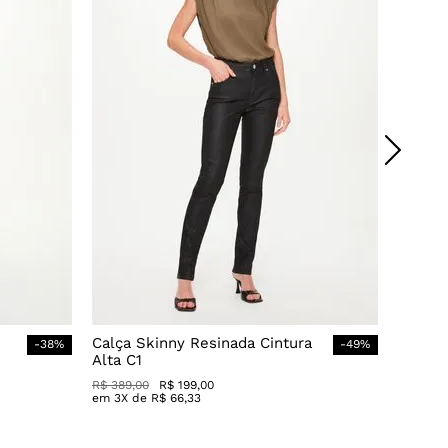
Calça Skinny Resinada Cintura
-
38
%
-
49
%
Alta C1
R$
389
,
00
R$
199
,
00
em
3
X de
R$
66
,
33