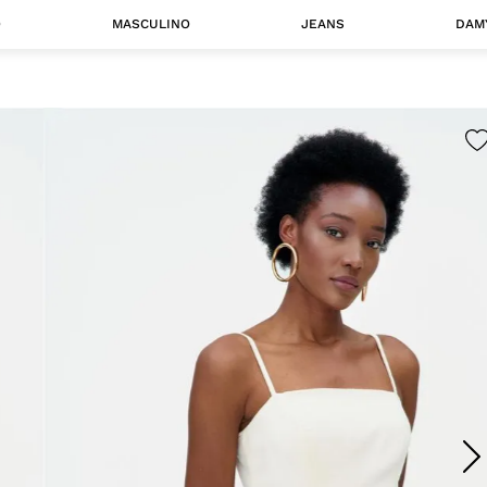
O
MASCULINO
JEANS
DAM
 MASCULINO
Camisas
Jaquetas
 A CATEGORIA