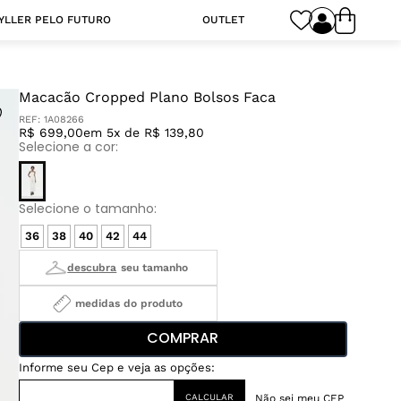
YLLER PELO FUTURO
OUTLET
Macacão Cropped Plano Bolsos Faca
REF:
1A08266
R$ 699,00
em 5x de R$ 139,80
36
38
40
42
44
medidas do produto
COMPRAR
Não sei meu CEP