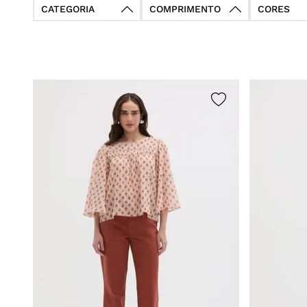
CATEGORIA
COMPRIMENTO
CORES
C1 aprox.80cm
Calças
Azul
entrepernas
C2 aprox.86cm
Calça Jeans
Blue
entrepernas
Cropped 70cm
Short
Bordo
entrepernas
C3 aprox.90cm
Short Jeans
Branco
entrepernas
Saia
Cinza
Saia Jeans
Coral
Blusas
Laranja
Blusa Jeans
Preto
Bermuda
Verde
Bermuda Jeans
Vermelho
Vestido
Rosa
Vestido Jeans
Off-white
Jaqueta
Marrom
Jaqueta Jeans
Bege
Camisa
Terracota