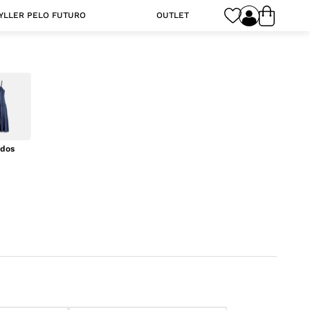
YLLER PELO FUTURO
OUTLET
idos