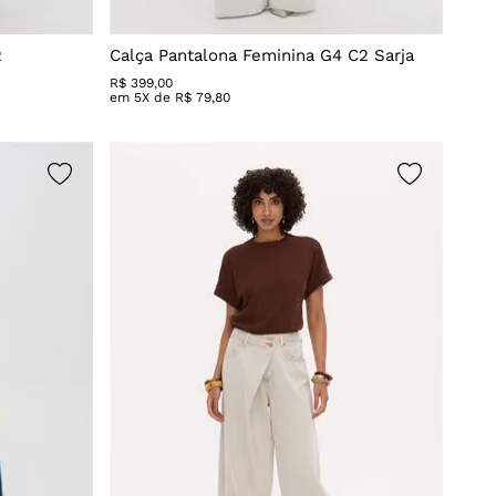
2
Calça Pantalona Feminina G4 C2 Sarja
R$
399
,
00
em
5
X de
R$
79
,
80