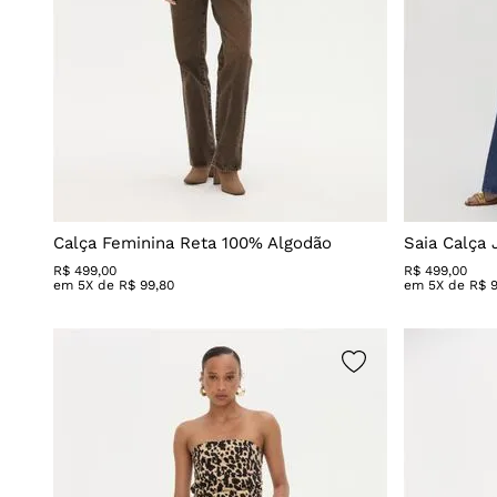
Calça Feminina Reta 100% Algodão
Saia Calça
R$
499
,
00
R$
499
,
00
em
5
X de
R$
99
,
80
em
5
X de
R$