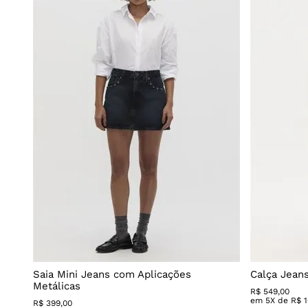
Saia Mini Jeans com Aplicações
Calça Jean
Metálicas
R$
549
,
00
em
5
X de
R$
R$
399
,
00