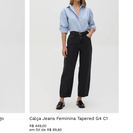
go
Calça Jeans Feminina Tapered G4 C1
R$
449
,
00
em
5
X de
R$
89
,
80