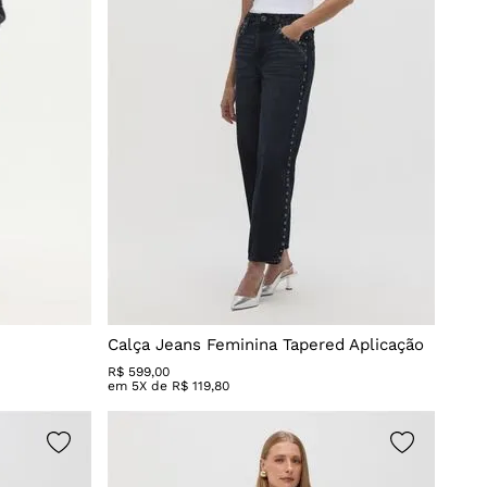
Calça Jeans Feminina Tapered Aplicação
R$
599
,
00
em
5
X de
R$
119
,
80