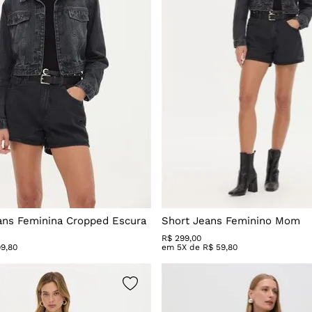
ans Feminina Cropped Escura
Short Jeans Feminino Mom
R$
299
,
00
99
,
80
em
5
X de
R$
59
,
80