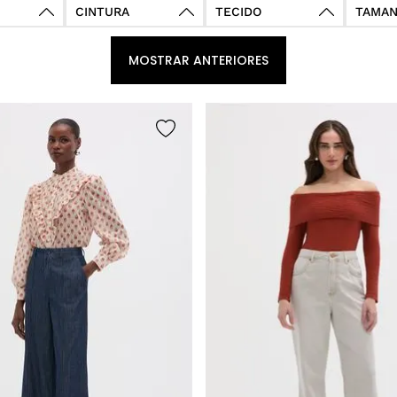
CINTURA
TECIDO
TAMA
Baixa-G2
Jeans
PP
Média-G3
Sarja
Alta-G4
Tecido Plano
M
Altíssima-G5
Resinado
G
Super-Altíssima-G6
32
36
40
44
48