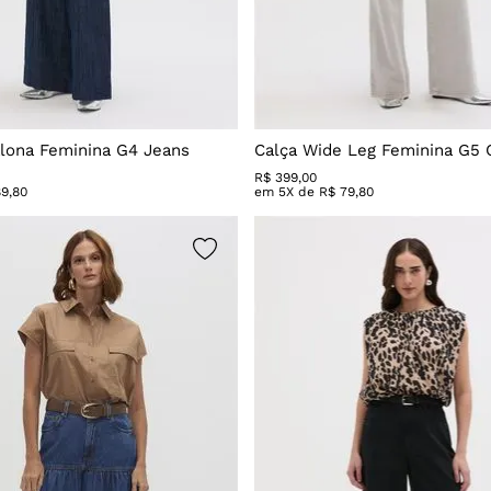
 claro
l escuro
l médio
alona Feminina G4 Jeans
Calça Wide Leg Feminina G5 
R$
399
,
00
89
,
80
em
5
X de
R$
79
,
80