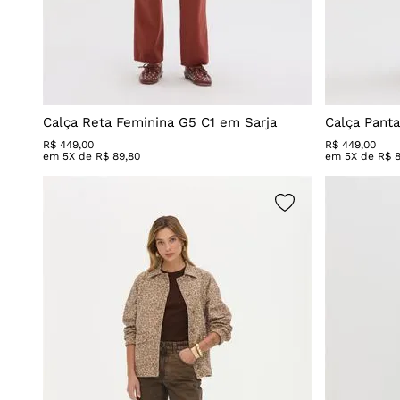
Camisa Jeans
Jeans azul
Colete
Jeans azu
Colete Jeans
Jeans azu
Acessórios
Blazer
Calça Reta Feminina G5 C1 em Sarja
Calça Pant
Blazer Jeans
R$
449
,
00
R$
449
,
00
em
5
X de
R$
89
,
80
em
5
X de
R$
Macacão
Macacão Jeans
Acessórios Jeans
Jardineira
Jardineira Jeans