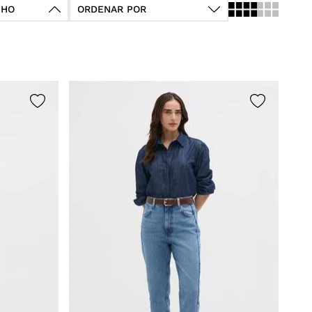
NHO
ORDENAR POR
P
G
G
UC
34
38
42
46