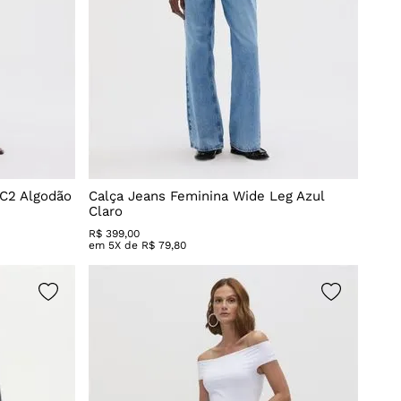
 C2 Algodão
Calça Jeans Feminina Wide Leg Azul
Claro
R$
399
,
00
em
5
X de
R$
79
,
80