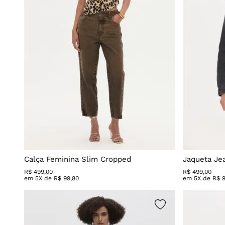
Calça Feminina Slim Cropped
Jaqueta Je
R$
499
,
00
R$
499
,
00
em
5
X de
R$
99
,
80
em
5
X de
R$