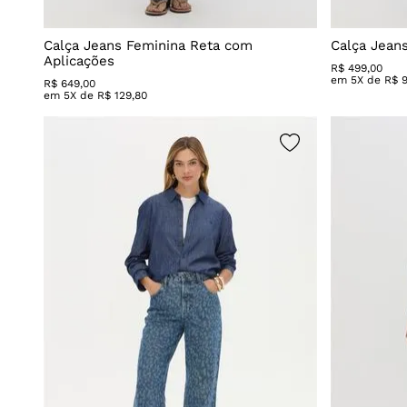
Calça Jeans Feminina Reta com
Calça Jean
Aplicações
R$
499
,
00
em
5
X de
R$
R$
649
,
00
em
5
X de
R$
129
,
80