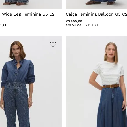
s Wide Leg Feminina G5 C2
Calça Feminina Balloon G3 C
R$
599
,
00
99
,
80
em
5
X de
R$
119
,
80