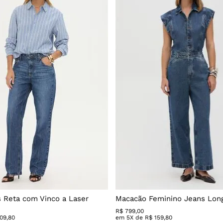
s Reta com Vinco a Laser
Macacão Feminino Jeans Lon
R$
799
,
00
109
,
80
em
5
X de
R$
159
,
80