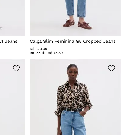
C1 Jeans
Calça Slim Feminina G5 Cropped Jeans
R$
379
,
00
em
5
X de
R$
75
,
80