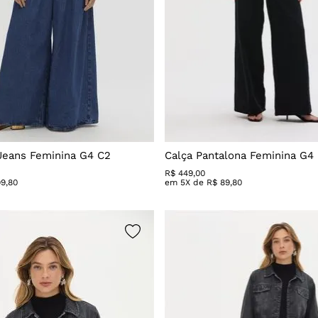
 Jeans Feminina G4 C2
Calça Pantalona Feminina G4
R$
449
,
00
99
,
80
em
5
X de
R$
89
,
80