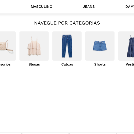
O
MASCULINO
JEANS
DAM
NAVEGUE POR CATEGORIAS
 MASCULINO
Camisas
Jaquetas
 A CATEGORIA
sórios
Blusas
Calças
Shorts
Vest