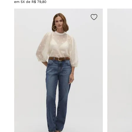
em
5
X de
R$
79
,
80