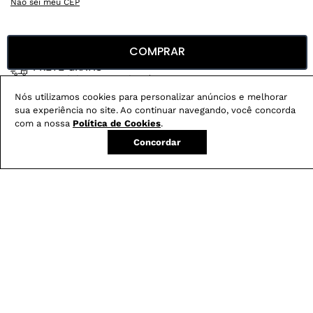
Não sei meu CEP
Conheça nossos
benefícios
:
COMPRAR
FRETE GRÁTIS
Em pedidos acima de R$ 499
Nós utilizamos cookies para personalizar anúncios e melhorar
Compre no site e retire na loja gratuitamente
sua experiência no site. Ao continuar navegando, você concorda
Troque na loja sem custo ou, pelo site
com a nossa
Política de Cookies
.
com até 2 trocas gratuitas.
Concordar
Produtos mais vendidos: