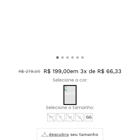
R$ 199,00
em 3x de R$ 66,33
R$
279
,
00
PP
P
M
G
GG