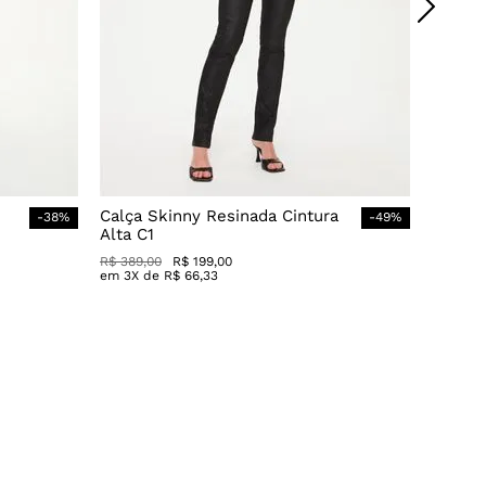
Calça Skinny Resinada Cintura
-
38
%
-
49
%
Alta C1
R$
389
,
00
R$
199
,
00
em
3
X de
R$
66
,
33