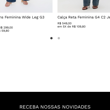
ns Feminina Wide Leg G3
Calça Reta Feminina G4 C2 J
R$
549
,
00
em
5
X de
R$
109
,
80
R$ 299,00
$
59
,
80
RECEBA NOSSAS NOVIDADES