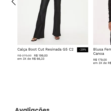
Calça Boot Cut Resinada G5 C2
Blusa Fe
-
29
%
Canoa
R$
279
,
00
R$
199
,
00
em
3
X de
R$
66
,
33
R$
179
,
00
em
3
X de
R