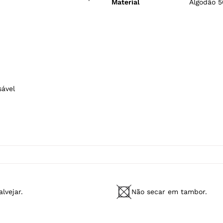
ESPECIFICAÇÕES
Gênero
Masculin
em malha que combina poliéster
Tecido
Malha
o entre respirabilidade, leveza e
Modelo Veste
M/42
uma peça versátil que transita
Fabricado no
Brasil
ções práticas com jeans, sarja
Cores
Verde
m conforto e estilo atemporal.
Material
Algodão 5
sável