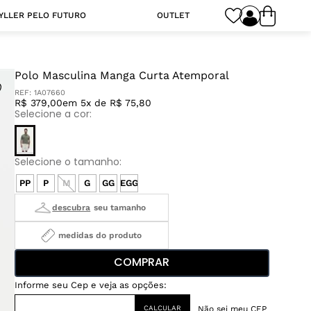
YLLER PELO FUTURO
OUTLET
Polo Masculina Manga Curta Atemporal
REF:
1A07660
R$ 379,00
em 5x de R$ 75,80
PP
P
M
G
GG
EGG
medidas do produto
COMPRAR
Não sei meu CEP