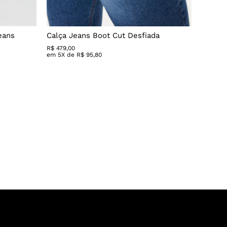
eans
Calça Jeans Boot Cut Desfiada
Calça 
R$
479
,
00
R$ 279,
em
5
X de
R$
95
,
80
em
3
X 