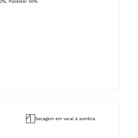
o
0%, Poliéster 50%