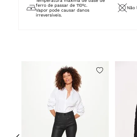
CUIDADOS COM A PEÇA
Lavagem a mão.
Não a
Temperatura máxima 40ºc.
Temperatura máxima de base de
ferro de passar de 110ºc.
Não 
Vapor pode causar danos
irreversíveis.