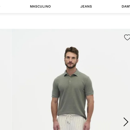
O
MASCULINO
JEANS
DAM
 MASCULINO
Camisas
Jaquetas
 A CATEGORIA