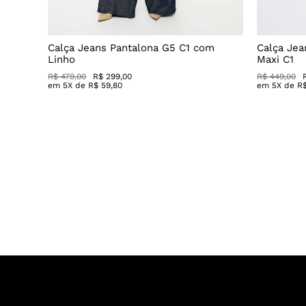
Decote
Calça Jeans Pantalona G5 C1 com
Calça Jea
Linho
Maxi C1
R$ 479,00
R$ 299,00
R$ 449,00
em
5
X de
R$
59
,
80
em
5
X de
R