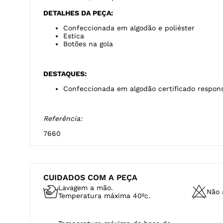
DESCRIÇÃO
A polo masculina de manga curta é confeccionada 
e algodão em proporções iguais, garantindo equilíbri
durabilidade. Com visual clássico e toque macio, é 
bem entre o casual e o alinhado. Ideal para composi
ou bermudas, acompanhando diferentes ocasiões co
DETALHES DA PEÇA:
Confeccionada em algodão e poliéster
Estica
Botões na gola
DESTAQUES:
Confeccionada em algodão certificado respon
Referência:
7660