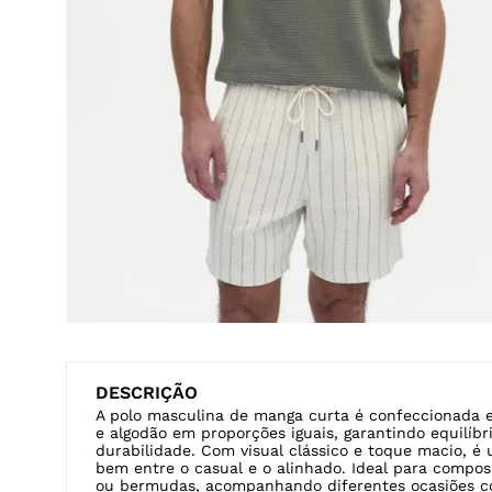
Veja também
BATA
CAMISETA
MOLETOM