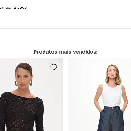
lvejar.
Não secar em tambor.
limpar a seco.
Produtos mais vendidos: