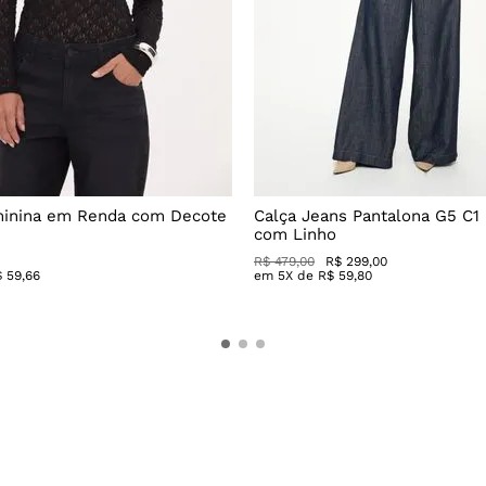
minina em Renda com Decote
Calça Jeans Pantalona G5 C1
com Linho
R$
479
,
00
R$
299
,
00
$
59
,
66
em
5
X de
R$
59
,
80