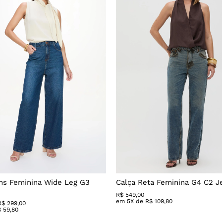
ns Feminina Wide Leg G3
Calça Reta Feminina G4 C2 J
R$
549
,
00
em
5
X de
R$
109
,
80
R$ 299,00
$
59
,
80