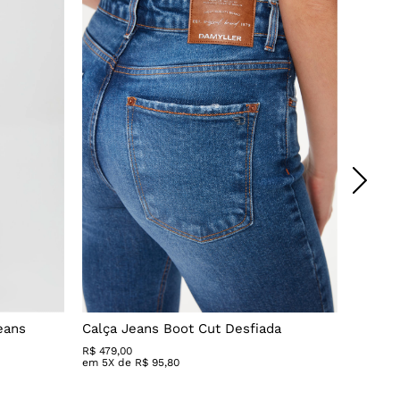
eans
Calça Jeans Boot Cut Desfiada
Calça 
R$
479
,
00
R$ 279,
em
5
X de
R$
95
,
80
em
3
X 