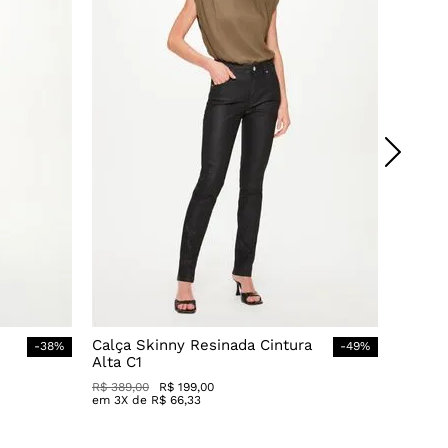
Calça Skinny Resinada Cintura
-
38
%
-
49
%
Alta C1
R$
389
,
00
R$
199
,
00
em
3
X de
R$
66
,
33