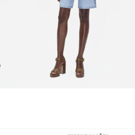
ESPECIFICAÇÕES
Gênero
Feminino
tingida com pigmentos naturais
Estilo
Lisa
 de respeitar o meio ambiente,
Tecido
Malha
ógica ao seu guarda-roupa. O
Modelo Veste
P/38
nfortável, destacando a silhueta
Fabricado no
Brasil
oks casuais, combine com jeans