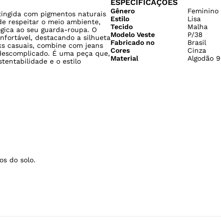
Cores
Cinza
 descomplicado. É uma peça que,
Material
Algodão 9
tentabilidade e o estilo
os do solo.
lvejar.
Não secar em tambor.