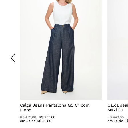
Decote
Calça Jeans Pantalona G5 C1 com
Calça Jea
Linho
Maxi C1
R$ 479,00
R$ 299,00
R$ 449,00
em
5
X de
R$
59
,
80
em
5
X de
R