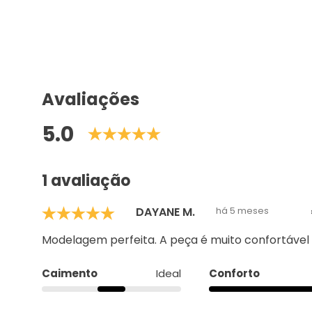
Avaliações
5.0
1 avaliação
DAYANE M.
há 5 meses
Modelagem perfeita. A peça é muito confortável 
Caimento
Ideal
Conforto
Perguntas & respostas