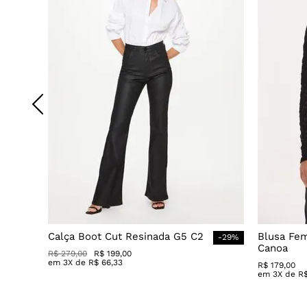
Calça Boot Cut Resinada G5 C2
Blusa Fe
-
29
%
Canoa
R$
279
,
00
R$
199
,
00
em
3
X de
R$
66
,
33
R$
179
,
00
em
3
X de
R