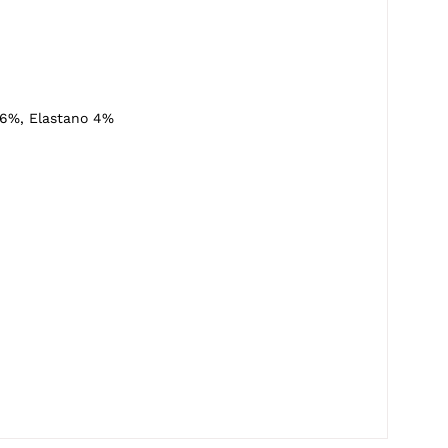
6%, Elastano 4%
Secagem em varal à sombra.