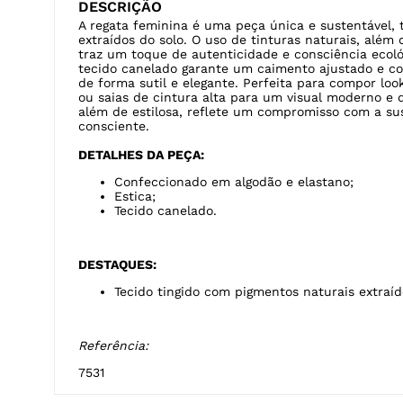
ou saias de cintura alta para um visual moderno e
além de estilosa, reflete um compromisso com a sus
consciente.
DETALHES DA PEÇA:
Confeccionado em algodão e elastano;
Estica;
Tecido canelado.
DESTAQUES:
Tecido tingido com pigmentos naturais extraíd
Referência:
7531
CUIDADOS COM A PEÇA
Lavagem a mão.
Não a
Temperatura máxima 40ºc.