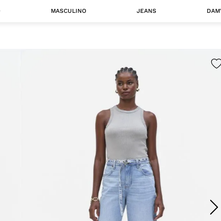
O
MASCULINO
JEANS
DAM
 MASCULINO
Camisas
Jaquetas
 A CATEGORIA