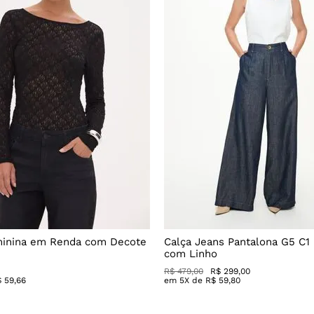
minina em Renda com Decote
Calça Jeans Pantalona G5 C1
com Linho
R$
479
,
00
R$
299
,
00
$
59
,
66
em
5
X de
R$
59
,
80