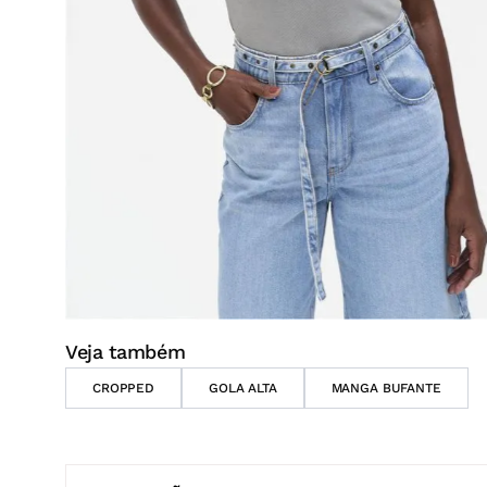
DESCRIÇÃO
A regata feminina é uma peça única e sustentável, 
extraídos do solo. O uso de tinturas naturais, além
traz um toque de autenticidade e consciência ecol
tecido canelado garante um caimento ajustado e co
de forma sutil e elegante. Perfeita para compor lo