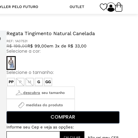
YLLER PELO FUTURO
OUTLET
Regata Tingimento Natural Canelada
REF:
1A07531
R$
199
,
00
R$ 99,00
em 3x de R$ 33,00
PP
P
M
G
GG
medidas do produto
COMPRAR
Não sei meu CEP