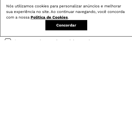
Nós utilizamos cookies para personalizar anúncios e melhorar
sua experiência no site. Ao continuar navegando, você concorda
Conheça nossos
benefícios
:
com a nossa
Política de Cookies
.
Concordar
FRETE GRÁTIS
Em pedidos acima de R$ 499
Compre no site e retire na loja gratuitamente
Troque na loja sem custo ou, pelo site
com até 2 trocas gratuitas.
Produtos mais vendidos: