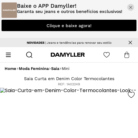
Baixe o APP Damyller!
Garanta seu jeans e outros benefícios exclusivos!
Clique e baixe agora!
Parcele em até 5x sem juros
Home
Moda Feminina
Saia
Mini
Saia Curta em Denim Color Termocolantes
REF:
1A02249