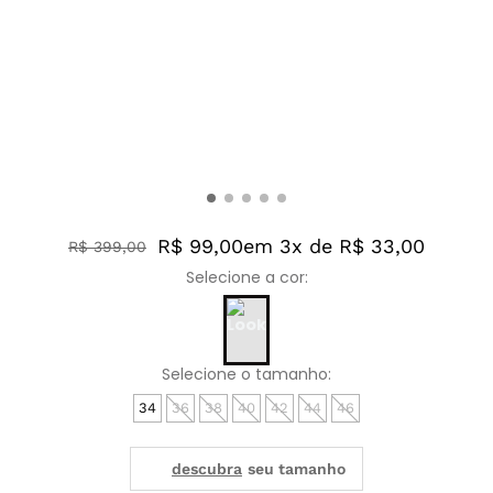
R$ 99,00
em 3x de R$ 33,00
R$
399
,
00
34
36
38
40
42
44
46