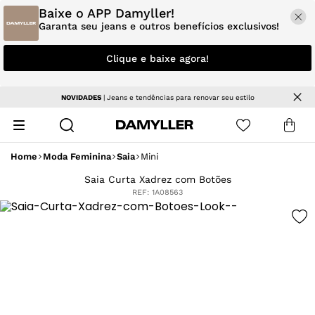
Baixe o APP Damyller!
Garanta seu jeans e outros benefícios exclusivos!
Clique e baixe agora!
NOVIDADES
| Jeans e tendências para renovar seu estilo
Home
Moda Feminina
Saia
Mini
Saia Curta Xadrez com Botões
REF:
1A08563