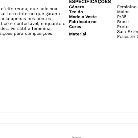
ESPECIFICAÇÕES
Gênero
Feminino
efeito renda, que adiciona
Tecido
Malha
sui forro interno que garante
Modelo Veste
P/38
ência apenas nos pontos
Fabricado no
Brasil
ático e confortável, enquanto o
Cores
Preto
dez. Versátil e feminina,
Saia Exte
sições para composições
Material
Poliéster