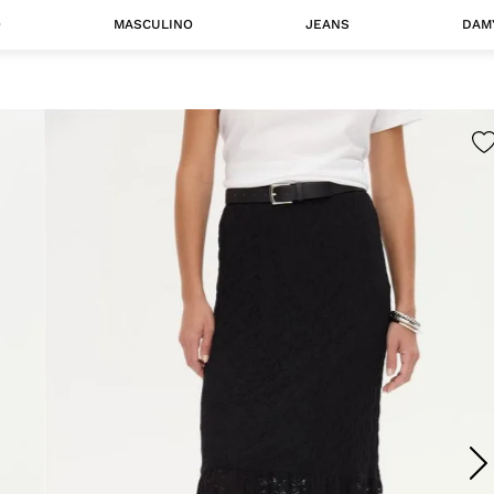
O
MASCULINO
JEANS
DAM
 MASCULINO
Camisas
Jaquetas
 A CATEGORIA