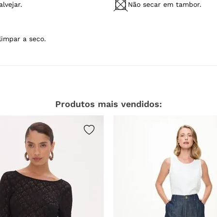
lvejar.
Não secar em tambor.
limpar a seco.
Produtos mais vendidos: