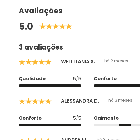
Avaliações
5.0
3 avaliações
WELLITANIA S.
há 2 meses
Qualidade
5/5
Conforto
ALESSANDRA D.
há 3 meses
Conforto
5/5
Caimento
há 3 meses