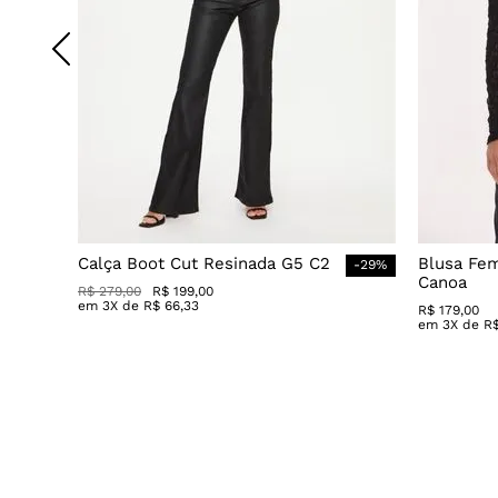
Calça Boot Cut Resinada G5 C2
Blusa Fe
-
29
%
Canoa
R$
279
,
00
R$
199
,
00
em
3
X de
R$
66
,
33
R$
179
,
00
em
3
X de
R