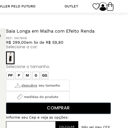
YLLER PELO FUTURO
OUTLET
Saia Longa em Malha com Efeito Renda
REF:
1A07849
R$ 299,00
em 5x de R$ 59,80
PP
P
M
G
GG
medidas do produto
COMPRAR
Não sei meu CEP