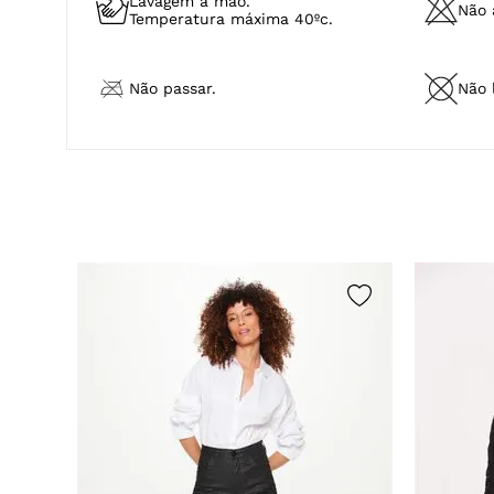
Lavagem a mão.
Não a
Temperatura máxima 40ºc.
Não passar.
Não 