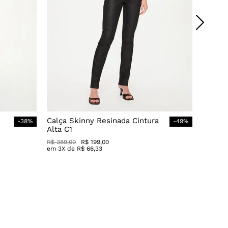
Calça Skinny Resinada Cintura
-
38
%
-
49
%
Alta C1
R$
389
,
00
R$
199
,
00
em
3
X de
R$
66
,
33