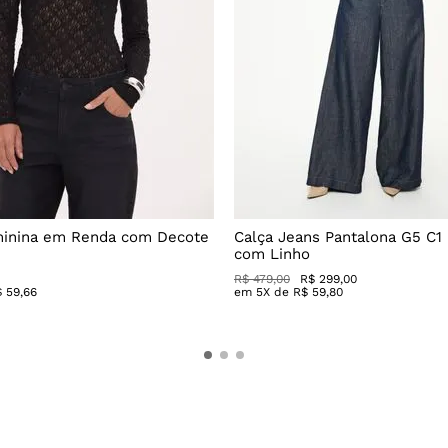
minina em Renda com Decote
Calça Jeans Pantalona G5 C1
com Linho
R$
479
,
00
R$
299
,
00
$
59
,
66
em
5
X de
R$
59
,
80