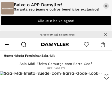
Baixe o APP Damyller!
Garanta seu jeans e outros benefícios exclusivos!
Clique e baixe agora!
Parcele em até 5x sem juros
Home
Moda Feminina
Saia
Midi
Saia Midi Efeito Camurça com Barra Godê
REF:
1A08971