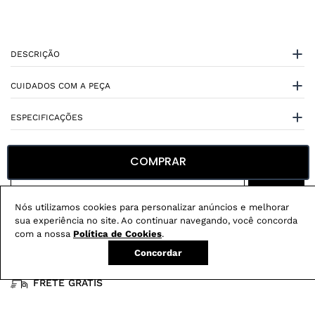
DESCRIÇÃO
CUIDADOS COM A PEÇA
ESPECIFICAÇÕES
COMPRAR
Nós utilizamos cookies para personalizar anúncios e melhorar
Não sei meu CEP
sua experiência no site. Ao continuar navegando, você concorda
com a nossa
Política de Cookies
.
Concordar
Conheça nossos
benefícios
:
FRETE GRÁTIS
Em pedidos acima de R$ 499