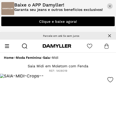
Baixe o APP Damyller!
Garanta seu jeans e outros benefícios exclusivos!
Clique e baixe agora!
Parcele em até 5x sem juros
Home
Moda Feminina
Saia
Midi
Saia Midi em Moletom com Fenda
REF:
1A08019