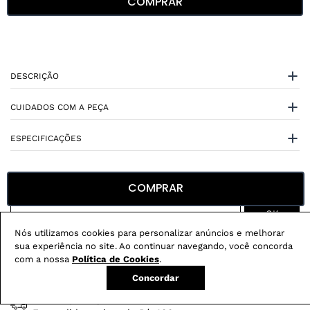
COMPRAR
DESCRIÇÃO
CUIDADOS COM A PEÇA
ESPECIFICAÇÕES
COMPRAR
Nós utilizamos cookies para personalizar anúncios e melhorar
Não sei meu CEP
sua experiência no site. Ao continuar navegando, você concorda
com a nossa
Política de Cookies
.
Conheça nossos
benefícios
:
Concordar
FRETE GRÁTIS