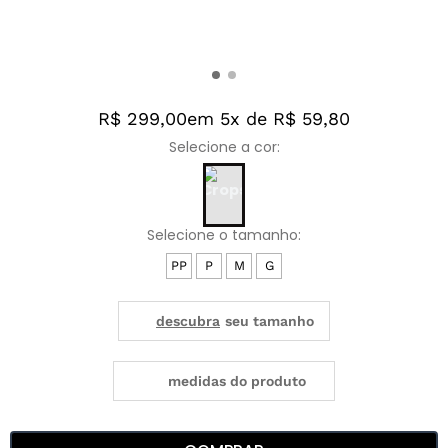
R$ 299,00
em 5x de R$ 59,80
PP
P
M
G
medidas do produto