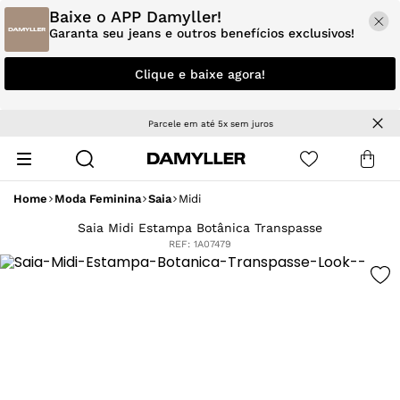
Baixe o APP Damyller!
Garanta seu jeans e outros benefícios exclusivos!
Clique e baixe agora!
Parcele em até 5x sem juros
Home
Moda Feminina
Saia
Midi
Saia Midi Estampa Botânica Transpasse
REF:
1A07479