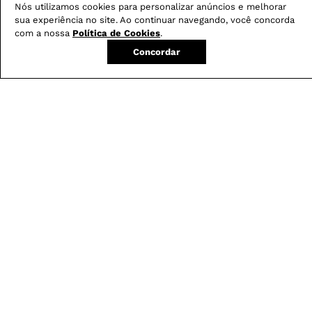
Nós utilizamos cookies para personalizar anúncios e melhorar
sua experiência no site. Ao continuar navegando, você concorda
com a nossa
Política de Cookies
.
Concordar
Calça Boot Cut
Blusa Feminina em
-
29
%
Resinada G5 C2
Renda com Decote
Canoa
R$
279
,
00
R$
199
,
00
R$
179
,
00
em
3
X de
R$
66
,
33
em
3
X de
R$
59
,
66
Avaliações
4.8
QUERO AVALIAR
Conforto
5/5