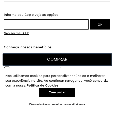
Não sei meu CEP
Conheça nossos
benefícios
:
FRETE GRÁTIS
COMPRAR
Em pedidos acima de R$ 499
Compre no site e retire na loja gratuitamente
Nós utilizamos cookies para personalizar anúncios e melhorar
Troque na loja sem custo ou, pelo site
sua experiência no site. Ao continuar navegando, você concorda
com até 2 trocas gratuitas.
com a nossa
Política de Cookies
.
Concordar
Produtos mais vendidos: