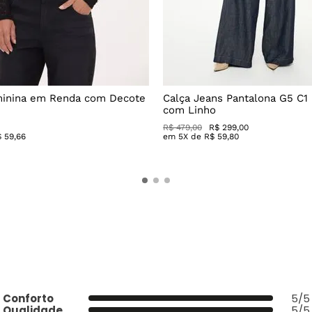
minina em Renda com Decote
Calça Jeans Pantalona G5 C1
com Linho
R$
479
,
00
R$
299
,
00
$
59
,
66
em
5
X de
R$
59
,
80
Conforto
5/5
Qualidade
5/5