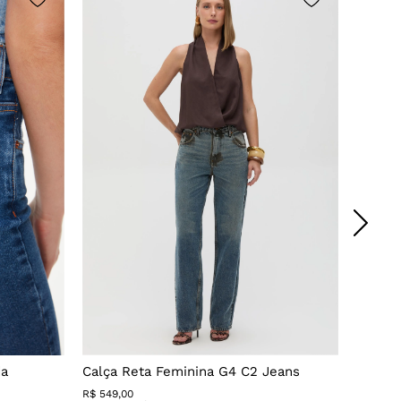
da
Calça Reta Feminina G4 C2 Jeans
Calça 
R$
549
,
00
R$ 279,