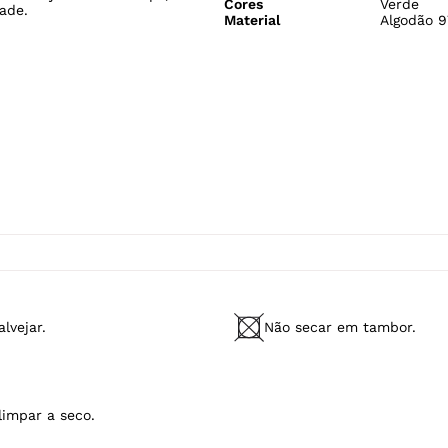
Cores
Verde
ade.
Material
Algodão 9
lvejar.
Não secar em tambor.
limpar a seco.