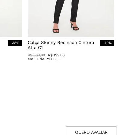
Calça Skinny Resinada Cintura
-
38
%
-
49
%
Alta C1
R$
389
,
00
R$
199
,
00
em
3
X de
R$
66
,
33
QUERO AVALIAR