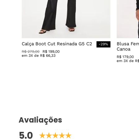
Calça Boot Cut Resinada G5 C2
Blusa Fe
-
29
%
Canoa
R$
279
,
00
R$
199
,
00
em
3
X de
R$
66
,
33
R$
179
,
00
em
3
X de
R
Avaliações
5.0