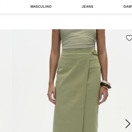
O
MASCULINO
JEANS
DAM
 MASCULINO
Camisas
Jaquetas
 A CATEGORIA