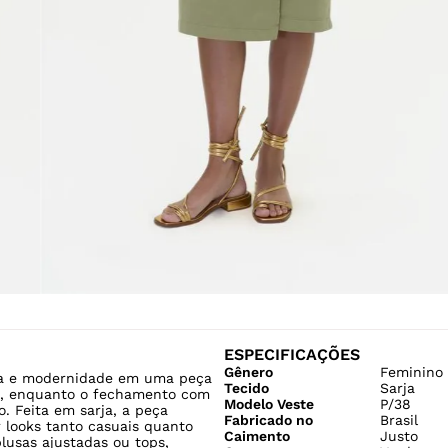
ESPECIFICAÇÕES
Gênero
Feminino
cia e modernidade em uma peça
Tecido
Sarja
ção, enquanto o fechamento com
Modelo Veste
P/38
o. Feita em sarja, a peça
Fabricado no
Brasil
r looks tanto casuais quanto
Caimento
Justo
lusas ajustadas ou tops,