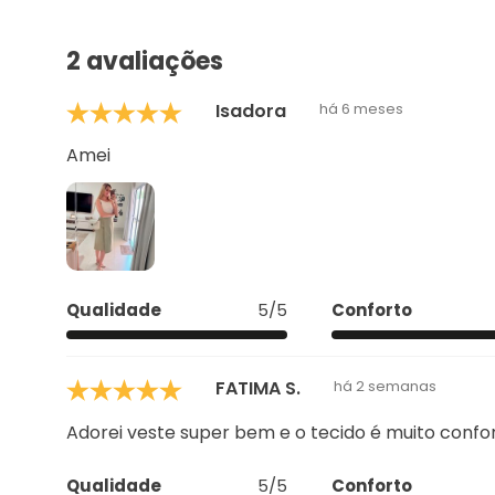
2 avaliações
Isadora
há 6 meses
Amei
Qualidade
5/5
Conforto
FATIMA S.
há 2 semanas
Adorei veste super bem e o tecido é muito confo
Qualidade
5/5
Conforto