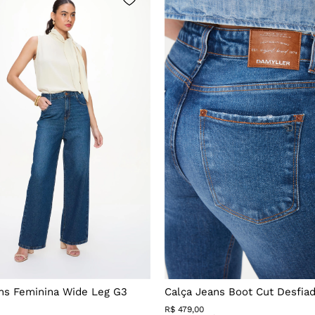
ns Feminina Wide Leg G3
Calça Jeans Boot Cut Desfia
R$
479
,
00