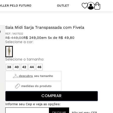
YLLER PELO FUTURO
OUTLET
Saia Midi Sarja Transpassada com Fivela
REF:
1A07532
R$
449
,
00
R$ 249,00
em 5x de R$ 49,80
38
40
42
44
46
medidas do produto
COMPRAR
Não sei meu CEP