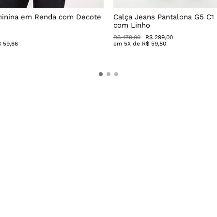
minina em Renda com Decote
Calça Jeans Pantalona G5 C1
com Linho
R$
479
,
00
R$
299
,
00
$
59
,
66
em
5
X de
R$
59
,
80