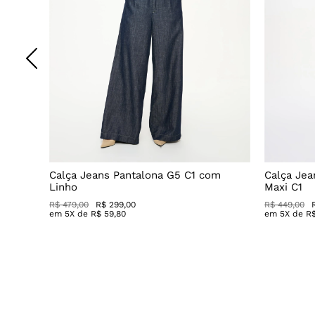
Decote
Calça Jeans Pantalona G5 C1 com
Calça Jea
Linho
Maxi C1
R$ 479,00
R$ 299,00
R$ 449,00
em
5
X de
R$
59
,
80
em
5
X de
R