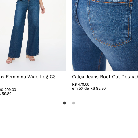
ns Feminina Wide Leg G3
Calça Jeans Boot Cut Desfia
R$
479
,
00
em
5
X de
R$
95
,
80
R$ 299,00
$
59
,
80