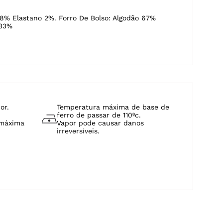
8% Elastano 2%. Forro De Bolso: Algodão 67%
 33%
or.
Temperatura máxima de base de
ferro de passar de 110ºc.
 máxima
Vapor pode causar danos
irreversíveis.