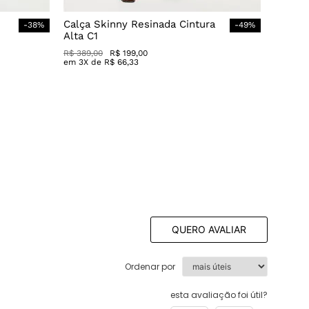
Calça Skinny Resinada Cintura
-
38
%
-
49
%
Alta C1
R$
389
,
00
R$
199
,
00
em
3
X de
R$
66
,
33
QUERO AVALIAR
Ordenar por
esta avaliação foi útil?