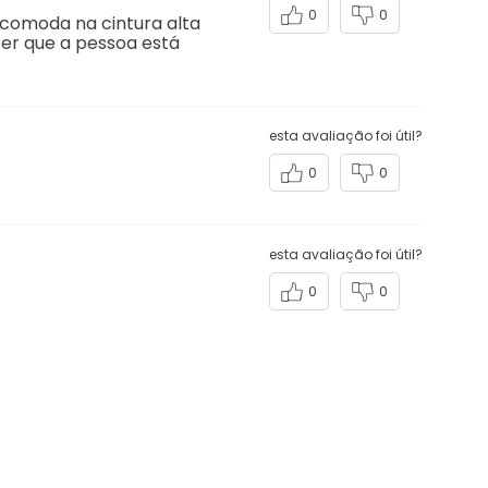
0
0
incomoda na cintura alta
cer que a pessoa está
esta avaliação foi útil?
0
0
esta avaliação foi útil?
0
0