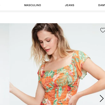
O
MASCULINO
JEANS
DAM
 MASCULINO
Camisas
Jaquetas
 A CATEGORIA