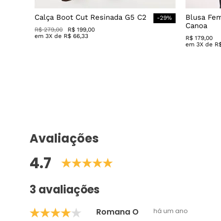
Calça Boot Cut Resinada G5 C2
Blusa Fe
-
29
%
Canoa
R$
279
,
00
R$
199
,
00
em
3
X de
R$
66
,
33
R$
179
,
00
em
3
X de
R
Avaliações
4.7
3 avaliações
Romana O
há um ano