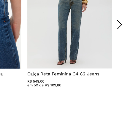
da
Calça Reta Feminina G4 C2 Jeans
Calça 
R$
549
,
00
R$ 279,
em
5
X de
R$
109
,
80
em
3
X 