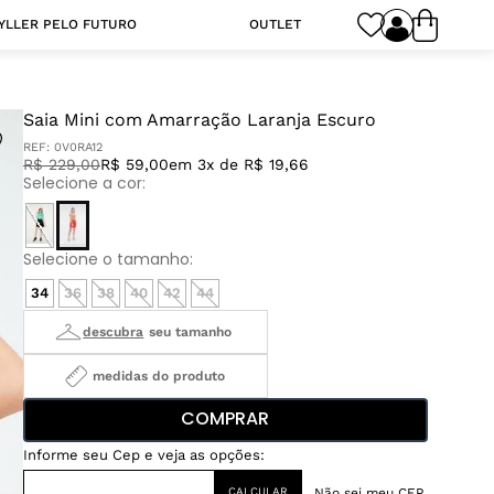
YLLER PELO FUTURO
OUTLET
Saia Mini com Amarração Laranja Escuro
REF:
0V0RA12
R$
229
,
00
R$ 59,00
em 3x de R$ 19,66
34
36
38
40
42
44
medidas do produto
COMPRAR
Não sei meu CEP