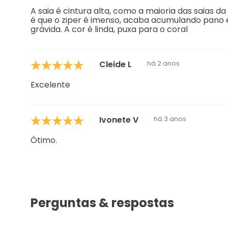
A saia é cintura alta, como a maioria das saias d
é que o ziper é imenso, acaba acumulando pano e
grávida. A cor é linda, puxa para o coral
Cleide L
há 2 anos
Excelente
Ivonete V
há 3 anos
Ótimo.
Perguntas & respostas