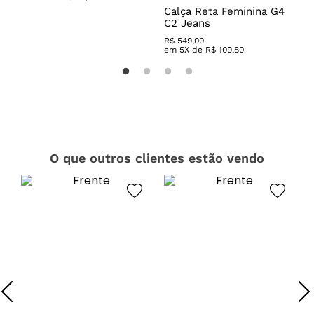
a
Calça Reta Feminina G4
C
C2 Jeans
W
R$
549
,
00
R
em
5
X de
R$
109
,
80
O que outros clientes estão vendo