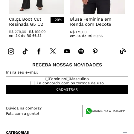
Calça Boot Cut
Blusa Feminina em
-
29
%
Resinada G5 C2
Renda com Decote
Canoa
R$
279
,
00
R$
199
,
00
R$
179
,
00
em
3
X de
R$
66
,
33
em
3
X de
R$
59
,
66
RECEBA NOSSAS NOVIDADES
Feminino
Masculino
Li e concordo com os
termos de uso
CADASTRAR
Dúvida na compra?
CHAME NO WHATSAPP
Fala com a gente!
CATEGORIAS