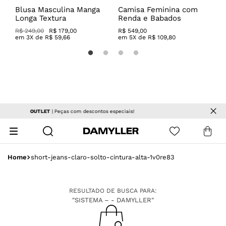
Blusa Masculina Manga
Camisa Feminina com
C
Longa Textura
Renda e Babados
R
R$ 249,00
R$ 179,00
R$
549
,
00
R
em
3
X de
R$
59
,
66
em
5
X de
R$
109
,
80
Frete grátis
| a partir de R$ R$ 499 em produtos não promocionais
short-jeans-claro-solto-cintura-alta-1v0re83
RESULTADO DE BUSCA PARA:
"SISTEMA – - DAMYLLER"