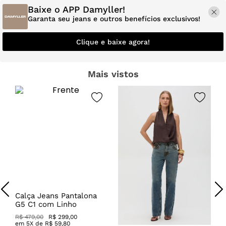
Baixe o APP Damyller!
Garanta seu jeans e outros benefícios exclusivos!
Clique e baixe agora!
Mais vistos
Calça Jeans Pantalona
G5 C1 com Linho
R$ 479,00
R$ 299,00
em
5
X de
R$
59
,
80