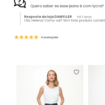
Quero saber se esse jeans é com lycra?
Resposta da loja DAMYLLER
há 2 anos
Olá, Helena! Como vai? Sim! Este produto cont
4 avaliações