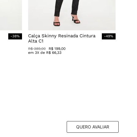
Calça Skinny Resinada Cintura
-
38
%
-
49
%
Alta C1
R$
389
,
00
R$
199
,
00
em
3
X de
R$
66
,
33
QUERO AVALIAR