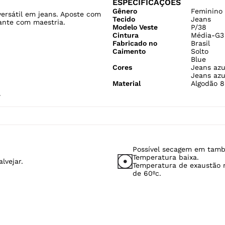
ESPECIFICAÇÕES
Gênero
Feminino
versátil em jeans. Aposte com
Tecido
Jeans
ante com maestria.
Modelo Veste
P/38
Cintura
Média-G3
Fabricado no
Brasil
Caimento
Solto
Blue
Cores
Jeans azu
Jeans azu
Material
Algodão 8
4
Possível secagem em tamb
Temperatura baixa.
lvejar.
Temperatura de exaustão
de 60ºc.