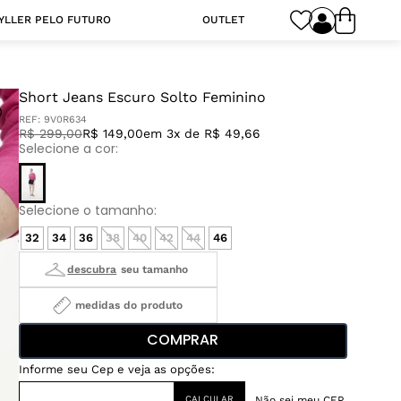
YLLER PELO FUTURO
OUTLET
Short Jeans Escuro Solto Feminino
REF:
9V0R634
R$
299
,
00
R$ 149,00
em 3x de R$ 49,66
32
34
36
38
40
42
44
46
medidas do produto
COMPRAR
Não sei meu CEP