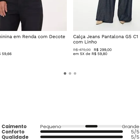
minina em Renda com Decote
Calça Jeans Pantalona G5 C1
com Linho
R$
479
,
00
R$
299
,
00
$
59
,
66
em
5
X de
R$
59
,
80
Caimento
Pequeno
Grande
Conforto
5/5
Qualidade
5/5