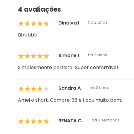
4 avaliações
Dinalva I
há 2 anos
Bbbbbb
Simone I
há 2 anos
Simplesmente perfeito! Super confortável.
Sandra A
há 3 anos
Amei o short, Comprei 38 e ficou muito bom.
RENATA C.
há 3 semanas