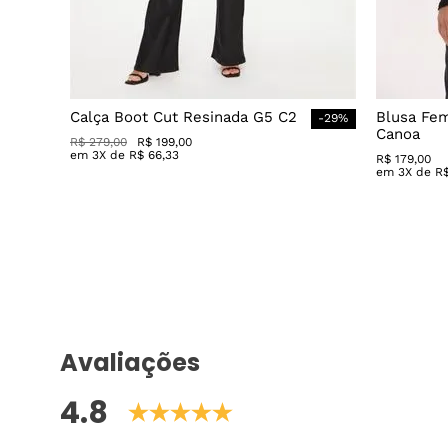
Calça Boot Cut Resinada G5 C2
Blusa Fe
-
29
%
Canoa
R$
279
,
00
R$
199
,
00
em
3
X de
R$
66
,
33
R$
179
,
00
em
3
X de
R
Avaliações
4.8