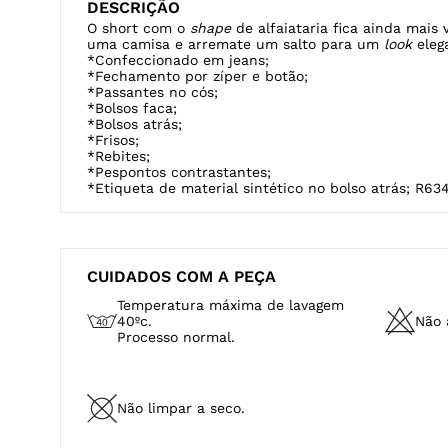
DESCRIÇÃO
O short com o
shape
de alfaiataria fica ainda mais 
uma camisa e arremate um salto para um
look
eleg
*Confeccionado em jeans;
*Fechamento por zíper e botão;
*Passantes no cós;
*Bolsos faca;
*Bolsos atrás;
*Frisos;
*Rebites;
*Pespontos contrastantes;
*Etiqueta de material sintético no bolso atrás; R63
CUIDADOS COM A PEÇA
Temperatura máxima de lavagem
40ºc.
Não a
Processo normal.
Não limpar a seco.