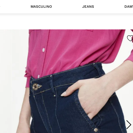
O
MASCULINO
JEANS
DAM
 MASCULINO
Camisas
Jaquetas
 A CATEGORIA