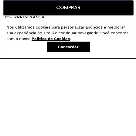
Veja também
COMPRAR
CLOCHARD
COM CINTO
DESFIADO
Nós utilizamos cookies para personalizar anúncios e melhorar
sua experiência no site. Ao continuar navegando, você concorda
Conheça nossos
benefícios
:
com a nossa
Política de Cookies
.
Concordar
FRETE GRÁTIS
Em pedidos acima de R$ 499
Compre no site e retire na loja gratuitamente
Troque na loja sem custo ou, pelo site
com até 2 trocas gratuitas.
Produtos mais vendidos: