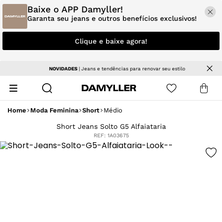
Baixe o APP Damyller!
Garanta seu jeans e outros benefícios exclusivos!
Clique e baixe agora!
NOVIDADES
| Jeans e tendências para renovar seu estilo
Home
Moda Feminina
Short
Médio
Short Jeans Solto G5 Alfaiataria
REF:
1A03675