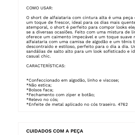
COMO USAR:
O short de alfaiataria com cintura alta é uma peça 
um toque de frescor, ideal para os dias mais quent
atemporal, o short é perfeito para compor looks ele
se a diversas ocasiões. Feito com uma mistura de lin
oferece um caimento impecável e um toque suave n
alfaiataria com uma camisa de algodão e um tênis 
descontraído e estiloso, perfeito para o dia a dia. 
sandálias de salto alto para um look sofisticado e 
casual chic.
CARACTERÍSTICAS:
*Confeccionado em algodão, linho e viscose;
*Não estica;
*Bolsos faca;
*Fechamento com zíper e botão;
*Relevo no cós;
*Enfeite de metal aplicado no cós traseiro. 4762
CUIDADOS COM A PEÇA