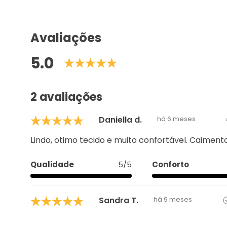
Avaliações
5.0
2 avaliações
Daniella d.
há 6 meses
Lindo, otimo tecido e muito confortável. Caimen
Qualidade
5/5
Conforto
Sandra T.
há 9 meses