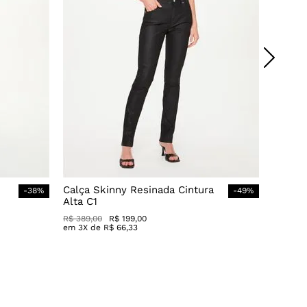
Calça Skinny Resinada Cintura
-
38
%
-
49
%
Alta C1
R$
389
,
00
R$
199
,
00
em
3
X de
R$
66
,
33