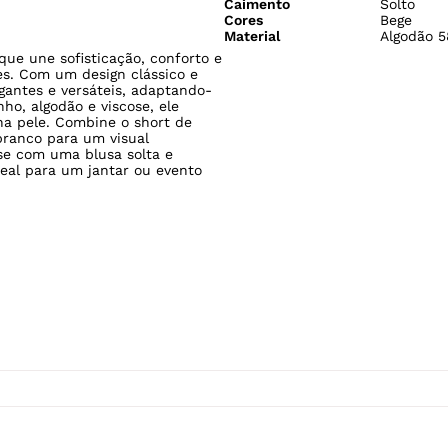
Caimento
Solto
Cores
Bege
Material
Algodão 5
que une sofisticação, conforto e
es. Com um design clássico e
gantes e versáteis, adaptando-
ho, algodão e viscose, ele
a pele. Combine o short de
branco para um visual
Use com uma blusa solta e
ideal para um jantar ou evento