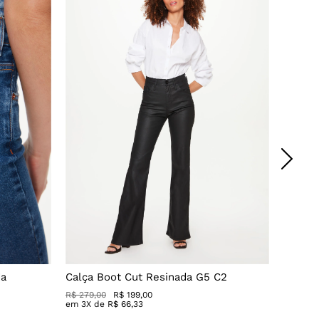
da
Calça Boot Cut Resinada G5 C2
Calça 
R$ 279,00
R$ 199,00
R$
549
,
0
em
3
X de
R$
66
,
33
em
5
X 