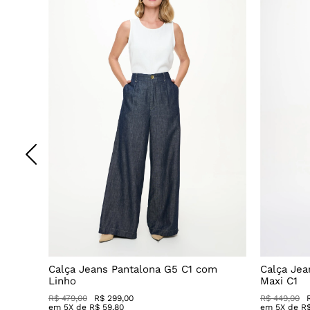
Decote
Calça Jeans Pantalona G5 C1 com
Calça Jea
Linho
Maxi C1
R$ 479,00
R$ 299,00
R$ 449,00
em
5
X de
R$
59
,
80
em
5
X de
R