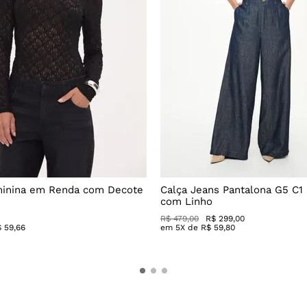
minina em Renda com Decote
Calça Jeans Pantalona G5 C1
com Linho
R$
479
,
00
R$
299
,
00
$
59
,
66
em
5
X de
R$
59
,
80