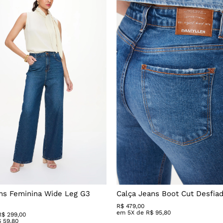
ns Feminina Wide Leg G3
Calça Jeans Boot Cut Desfia
R$
479
,
00
em
5
X de
R$
95
,
80
R$ 299,00
$
59
,
80