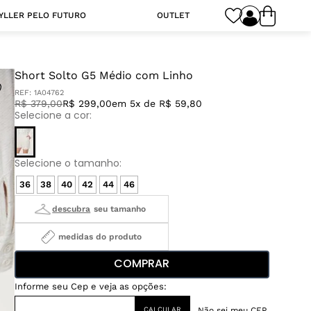
YLLER PELO FUTURO
OUTLET
Short Solto G5 Médio com Linho
REF:
1A04762
R$
379
,
00
R$ 299,00
em 5x de R$ 59,80
36
38
40
42
44
46
medidas do produto
COMPRAR
Não sei meu CEP