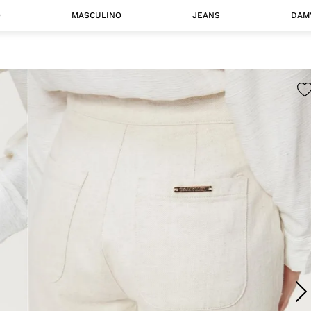
O
MASCULINO
JEANS
DAM
 MASCULINO
Camisas
Jaquetas
 A CATEGORIA