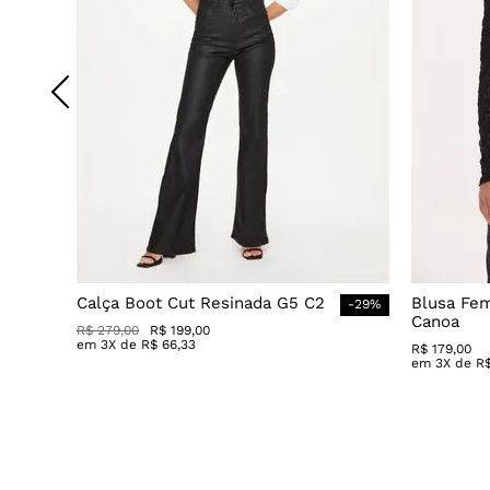
Calça Boot Cut Resinada G5 C2
Blusa Fe
-
29
%
Canoa
R$
279
,
00
R$
199
,
00
em
3
X de
R$
66
,
33
R$
179
,
00
em
3
X de
R