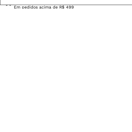
FRETE GRÁTIS
Em pedidos acima de R$ 499
Compre no site e retire na loja gratuitamente
Troque na loja sem custo ou, pelo site
com até 2 trocas gratuitas.
Produtos mais vendidos: