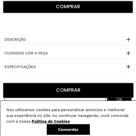
COMPRAR
DESCRIÇÃO
CUIDADOS COM A PEÇA
ESPECIFICAÇÕES
COMPRAR
Nós utilizamos cookies para personalizar anúncios e melhorar
Não sei meu CEP
sua experiência no site. Ao continuar navegando, você concorda
com a nossa
Política de Cookies
.
Conheça nossos
benefícios
:
Concordar