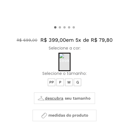
R$ 399,00
em 5x de R$ 79,80
R$
699
,
00
PP
P
M
G
medidas do produto