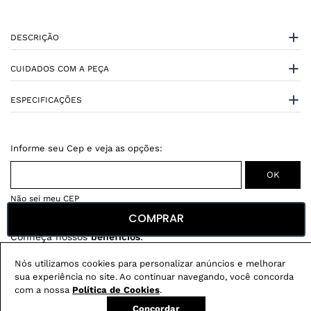
DESCRIÇÃO
CUIDADOS COM A PEÇA
ESPECIFICAÇÕES
Não sei meu CEP
COMPRAR
Conheça nossos
benefícios
:
FRETE GRÁTIS
Nós utilizamos cookies para personalizar anúncios e melhorar
Em pedidos acima de R$ 499
sua experiência no site. Ao continuar navegando, você concorda
com a nossa
Política de Cookies
.
Compre no site e retire na loja gratuitamente
Concordar