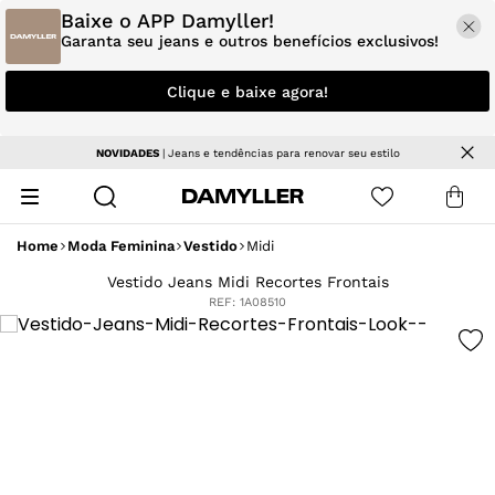
Baixe o APP Damyller!
Garanta seu jeans e outros benefícios exclusivos!
Clique e baixe agora!
NOVIDADES
| Jeans e tendências para renovar seu estilo
Home
Moda Feminina
Vestido
Midi
Vestido Jeans Midi Recortes Frontais
REF:
1A08510